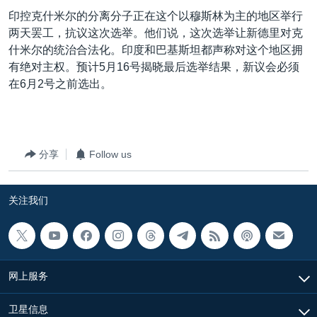
VOA视频
欧洲
科教·文娱·体健
白宫要闻
转
印控克什米尔的分离分子正在这个以穆斯林为主的地区举行
到
VOA今日焦点
非洲
军事
国会报道
两天罢工，抗议这次选举。他们说，这次选举让新德里对克
检
什米尔的统治合法化。印度和巴基斯坦都声称对这个地区拥
中文广播
美洲
劳工
美中关系
索
有绝对主权。预计5月16号揭晓最后选举结果，新议会必须
全球议题
环境
美国建国250周年
在6月2号之前选出。
关注我们
埃博拉疫情
美国之音专访
分享
Follow us
重要讲话与声明
台海两岸关系
其他语言网站
关注我们
南中国海争端
关注西藏
关注新疆
网上服务
GEN Z 看美国
卫星信息