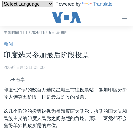
Powered by
Translate
无
障
碍
中国时间 11:10 2026年8月6日 星期四
主页
链
新闻
接
美国
印度选民参加最后阶段投票
跳
中国
转
2009年5月13日 08:00
台湾
到
分享
内
港澳
容
印度七个邦的数百万选民星期三前往投票站，参加印度分阶
国际
跳
段大选第五阶段，也是最后阶段的投票。
转
分类新闻
最新国际新闻
到
这几个阶段的投票被视为是印度两大政党，执政的国大党和
美中关系
印太
经济·金融·贸易
导
民族主义的印度人民党之间激烈的角逐。预计，两党都不会
航
热点专题
中东
人权·法律·宗教
赢得单独执政所需的席位。
跳