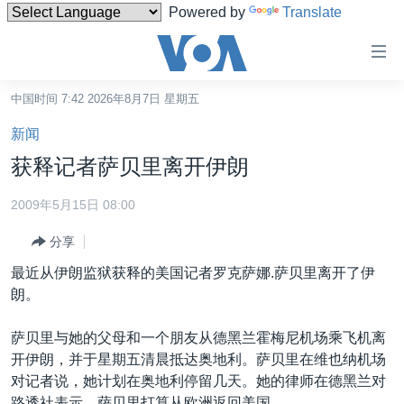
Powered by
Translate
无
障
碍
中国时间 7:42 2026年8月7日 星期五
主页
链
新闻
接
美国
获释记者萨贝里离开伊朗
跳
中国
转
2009年5月15日 08:00
台湾
到
分享
内
港澳
容
最近从伊朗监狱获释的美国记者罗克萨娜.萨贝里离开了伊
国际
跳
朗。
转
分类新闻
最新国际新闻
到
萨贝里与她的父母和一个朋友从德黑兰霍梅尼机场乘飞机离
美中关系
印太
经济·金融·贸易
导
开伊朗，并于星期五清晨抵达奥地利。萨贝里在维也纳机场
航
热点专题
中东
人权·法律·宗教
对记者说，她计划在奥地利停留几天。她的律师在德黑兰对
跳
路透社表示，萨贝里打算从欧洲返回美国。