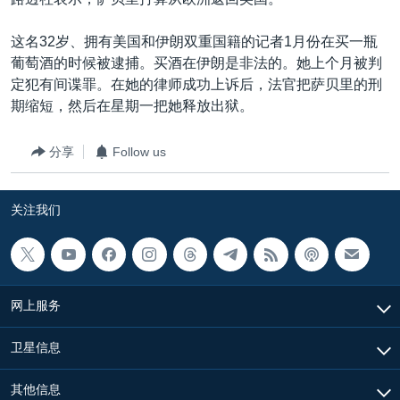
VOA视频
欧洲
科教·文娱·体健
白宫要闻
转
到
VOA今日焦点
非洲
军事
国会报道
这名32岁、拥有美国和伊朗双重国籍的记者1月份在买一瓶
检
葡萄酒的时候被逮捕。买酒在伊朗是非法的。她上个月被判
中文广播
美洲
劳工
美中关系
索
定犯有间谍罪。在她的律师成功上诉后，法官把萨贝里的刑
全球议题
环境
美国建国250周年
期缩短，然后在星期一把她释放出狱。
关注我们
埃博拉疫情
分享
Follow us
美国之音专访
重要讲话与声明
关注我们
台海两岸关系
其他语言网站
南中国海争端
关注西藏
网上服务
关注新疆
卫星信息
GEN Z 看美国
其他信息