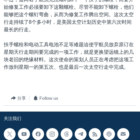
VOA视频
欧洲
科教·文娱·体健
白宫要闻
转
始修复工作必须要卸下这颗螺栓。尽管不能卸下螺栓，他们
到
VOA今日焦点
非洲
军事
国会报道
能够把这个螺钉弯曲，从而为修复工作腾出空间。这次太空
检
行走持续了8个多小时，是美国太空计划历史中第六次时间
中文广播
美洲
劳工
美中关系
索
最长的行走。
全球议题
环境
美国建国250周年
关注我们
扶手螺栓和电动工具电池不足等难题迫使宇航员放弃原订在
埃博拉疫情
星期天行走期间要完成的一项工作，就是更换望远镜上的几
美国之音专访
块老旧的绝缘材料。这次使命的策划人员正在考虑把这项工
作放到星期一的第五次、也是最后一次太空行走中完成。
重要讲话与声明
台海两岸关系
其他语言网站
南中国海争端
分享
Follow us
关注西藏
关注新疆
关注我们
GEN Z 看美国