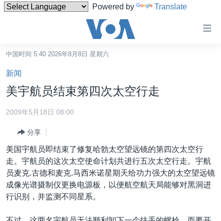
Powered by
Translate
无
障
碍
中国时间 5:40 2026年8月8日 星期六
主页
链
新闻
接
美国
美宇航员结束第四次太空行走
跳
中国
转
2009年5月18日 08:00
台湾
到
分享
内
港澳
容
美国宇航员即结束了修复哈勃太空望远镜的第四次太空行
国际
跳
走。宇航员的这次太空使命计划共进行五次太空行走。宇航
转
分类新闻
最新国际新闻
员麦克.古德和麦克.马西米诺星期天给功力强大的太空望远镜
到
成像光谱摄制仪更换电源板，以便航空航天局能够对黑洞进
美中关系
印太
经济·金融·贸易
导
行识别，并监测不同星系。
航
热点专题
中东
人权·法律·宗教
跳
不过，这两名宇航员无法顺利卸下一个扶手的螺栓，而要开