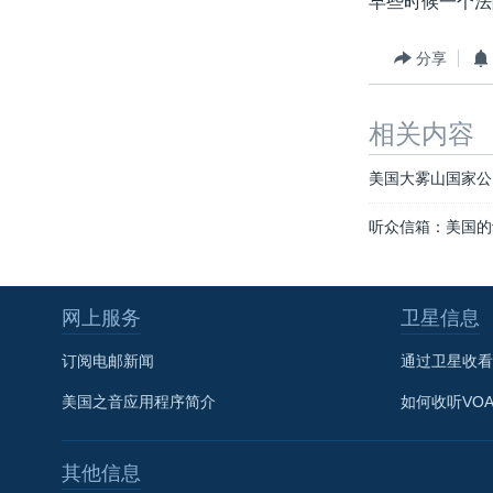
早些时候一个法
转
VOA今日焦点
非洲
军事
国会报道
到
分享
检
中文广播
美洲
劳工
美中关系
索
全球议题
环境
美国建国250周年
相关内容
埃博拉疫情
美国大雾山国家公
美国之音专访
听众信箱：美国的
重要讲话与声明
台海两岸关系
南中国海争端
网上服务
卫星信息
关注西藏
订阅电邮新闻
通过卫星收看
关注新疆
美国之音应用程序简介
如何收听VO
GEN Z 看美国
其他信息