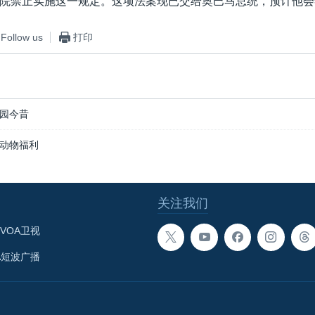
院禁止实施这一规定。这项法案现已交给奥巴马总统，预计他会
Follow us
打印
园今昔
动物福利
关注我们
VOA卫视
A短波广播