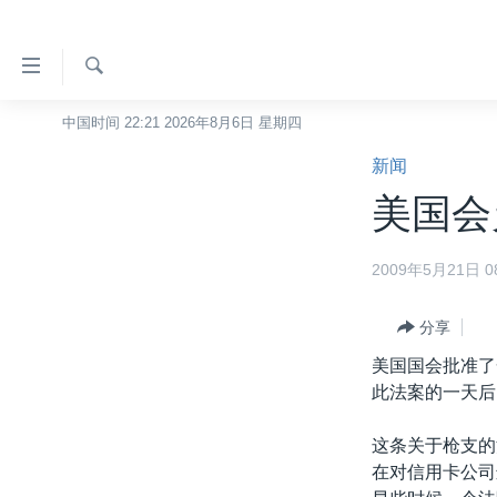
无
障
碍
检
中国时间 22:21 2026年8月6日 星期四
主页
索
链
新闻
美国
接
美国会
中国
跳
转
台湾
2009年5月21日 08
到
港澳
内
容
分享
国际
跳
美国国会批准了
分类新闻
最新国际新闻
转
此法案的一天后
到
美中关系
印太
经济·金融·贸易
导
这条关于枪支的
热点专题
中东
人权·法律·宗教
航
在对信用卡公司
跳
VOA视频
欧洲
科教·文娱·体健
白宫要闻