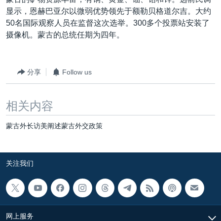
VOA视频
欧洲
科教·文娱·体健
白宫要闻
转
显示，恩赫巴亚尔以微弱优势领先于额勒贝格道尔吉。大约
到
VOA今日焦点
非洲
军事
国会报道
50名国际观察人员在监督这次选举。300多个投票站安装了
检
摄像机。蒙古的总统任期为四年。
中文广播
美洲
劳工
美中关系
索
全球议题
环境
美国建国250周年
关注我们
分享
Follow us
埃博拉疫情
美国之音专访
相关内容
重要讲话与声明
蒙古外长访美阐述蒙古外交政策
台海两岸关系
其他语言网站
南中国海争端
关注我们
关注西藏
关注新疆
GEN Z 看美国
网上服务