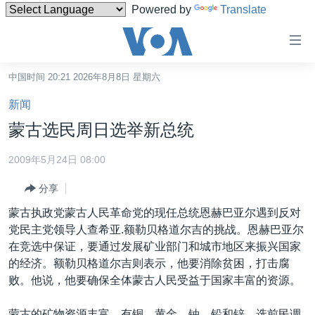
Powered by
Translate
无
障
碍
中国时间 20:21 2026年8月8日 星期六
主页
链
新闻
接
美国
蒙古选民周日选举新总统
跳
中国
转
2009年5月24日 08:00
台湾
到
分享
内
港澳
容
蒙古执政党蒙古人民革命党的现任总统恩赫巴亚尔遇到反对
国际
跳
党民主党领导人查希亚.额勒贝格道尔吉的挑战。恩赫巴亚尔
转
分类新闻
最新国际新闻
在竞选中保证，要通过发展矿业部门和城市地区来振兴国家
到
的经济。额勒贝格道尔吉则表示，他要消除贫困，打击腐
美中关系
印太
经济·金融·贸易
导
败。他说，他要确保全体蒙古人民受益于国家丰富的资源。
航
热点专题
中东
人权·法律·宗教
跳
蒙古的矿物资源丰富，有铜、黄金、铀、铅和锌。选前民调