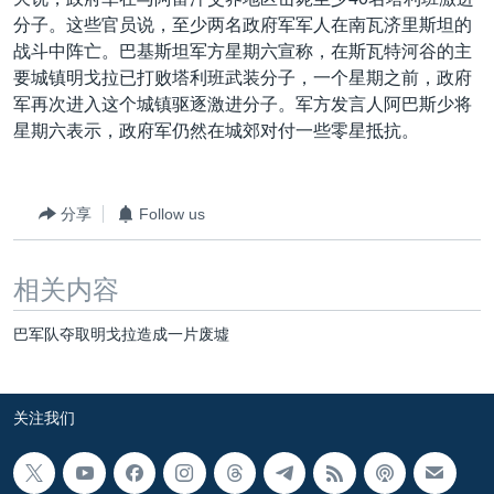
VOA视频
欧洲
科教·文娱·体健
白宫要闻
转
分子。这些官员说，至少两名政府军军人在南瓦济里斯坦的
到
VOA今日焦点
非洲
军事
国会报道
战斗中阵亡。巴基斯坦军方星期六宣称，在斯瓦特河谷的主
检
要城镇明戈拉已打败塔利班武装分子，一个星期之前，政府
中文广播
美洲
劳工
美中关系
索
军再次进入这个城镇驱逐激进分子。军方发言人阿巴斯少将
全球议题
环境
美国建国250周年
星期六表示，政府军仍然在城郊对付一些零星抵抗。
关注我们
埃博拉疫情
美国之音专访
分享
Follow us
重要讲话与声明
相关内容
台海两岸关系
其他语言网站
南中国海争端
巴军队夺取明戈拉造成一片废墟
关注西藏
关注新疆
关注我们
GEN Z 看美国