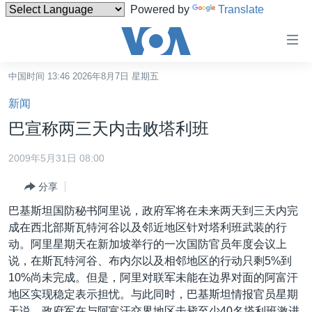
Powered by
Translate
无
障
碍
中国时间 13:46 2026年8月7日 星期五
主页
链
新闻
接
美国
巴宣称两三天内击败塔利班
跳
中国
转
2009年5月31日 08:00
台湾
到
分享
内
港澳
容
巴基斯坦国防秘书阿里说，政府军将在未来两天到三天内完
国际
跳
成在西北部斯瓦特河谷以及邻近地区针对塔利班武装的行
转
分类新闻
最新国际新闻
动。阿里星期天在新加坡举行的一次国防官员年度会议上
到
说，在斯瓦特河谷、布内尔以及相邻地区的行动只剩5%到
美中关系
印太
经济·金融·贸易
导
10%尚未完成。但是，阿里对联军未能在边界对面的阿富汗
航
热点专题
中东
人权·法律·宗教
地区实现稳定表示担忧。与此同时，巴基斯坦情报官员星期
跳
天说，政府军在与阿富汗交界地区击毙至少40名塔利班激进