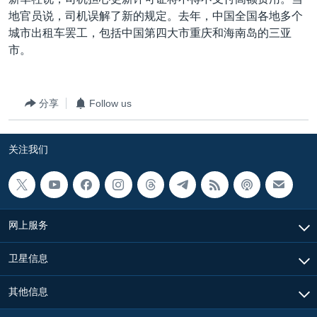
VOA视频
欧洲
科教·文娱·体健
白宫要闻
转
地官员说，司机误解了新的规定。去年，中国全国各地多个
到
VOA今日焦点
非洲
军事
国会报道
城市出租车罢工，包括中国第四大市重庆和海南岛的三亚
检
市。
中文广播
美洲
劳工
美中关系
索
全球议题
环境
美国建国250周年
关注我们
分享
Follow us
埃博拉疫情
美国之音专访
关注我们
重要讲话与声明
台海两岸关系
其他语言网站
南中国海争端
网上服务
关注西藏
卫星信息
关注新疆
GEN Z 看美国
其他信息