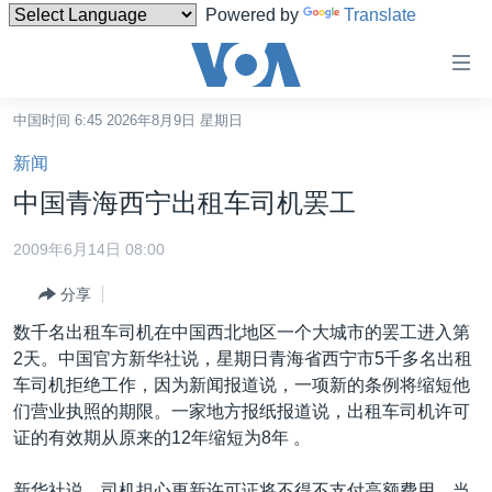
Powered by
Translate
无
障
碍
中国时间 6:45 2026年8月9日 星期日
主页
链
新闻
接
美国
中国青海西宁出租车司机罢工
跳
中国
转
2009年6月14日 08:00
台湾
到
分享
内
港澳
容
数千名出租车司机在中国西北地区一个大城市的罢工进入第
国际
跳
2天。中国官方新华社说，星期日青海省西宁市5千多名出租
转
分类新闻
最新国际新闻
车司机拒绝工作，因为新闻报道说，一项新的条例将缩短他
到
们营业执照的期限。一家地方报纸报道说，出租车司机许可
美中关系
印太
经济·金融·贸易
导
证的有效期从原来的12年缩短为8年 。
航
热点专题
中东
人权·法律·宗教
跳
新华社说，司机担心更新许可证将不得不支付高额费用。当