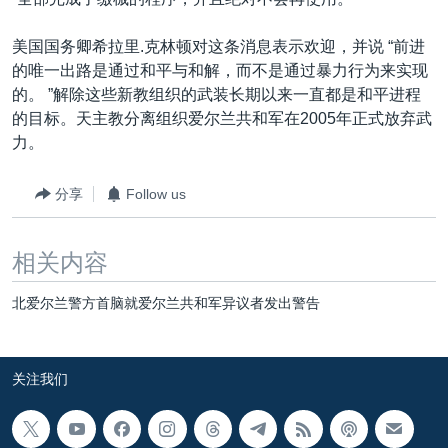
VOA视频
欧洲
科教·文娱·体健
白宫要闻
转
到
VOA今日焦点
非洲
军事
国会报道
美国国务卿希拉里.克林顿对这条消息表示欢迎，并说 “前进
检
的唯一出路是通过和平与和解，而不是通过暴力行为来实现
中文广播
美洲
劳工
美中关系
索
的。 ”解除这些新教组织的武装长期以来一直都是和平进程
全球议题
环境
美国建国250周年
的目标。天主教分离组织爱尔兰共和军在2005年正式放弃武
关注我们
力。
埃博拉疫情
美国之音专访
分享
Follow us
重要讲话与声明
相关内容
台海两岸关系
其他语言网站
南中国海争端
北爱尔兰警方首脑就爱尔兰共和军异议者发出警告
关注西藏
关注新疆
关注我们
GEN Z 看美国