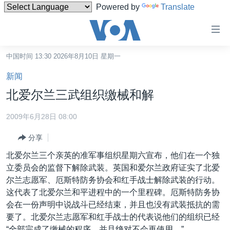
Powered by
Translate
无
障
碍
中国时间 13:30 2026年8月10日 星期一
主页
链
新闻
接
美国
北爱尔兰三武组织缴械和解
跳
中国
转
2009年6月28日 08:00
台湾
到
分享
内
港澳
容
北爱尔兰三个亲英的准军事组织星期六宣布，他们在一个独
国际
跳
立委员会的监督下解除武装。英国和爱尔兰政府证实了北爱
转
分类新闻
最新国际新闻
尔兰志愿军、厄斯特防务协会和红手战士解除武装的行动。
到
这代表了北爱尔兰和平进程中的一个里程碑。厄斯特防务协
美中关系
印太
经济·金融·贸易
导
会在一份声明中说战斗已经结束，并且也没有武装抵抗的需
航
热点专题
中东
人权·法律·宗教
要了。北爱尔兰志愿军和红手战士的代表说他们的组织已经
跳
“全部完成了缴械的程序，并且绝对不会再使用。”