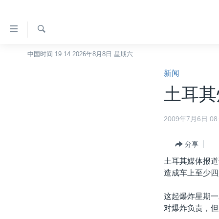
无
障
碍
检
中国时间 19:14 2026年8月8日 星期六
主页
索
链
新闻
美国
接
土耳其
中国
跳
转
台湾
2009年7月6日 08:
到
港澳
内
容
分享
国际
跳
土耳其媒体报道
分类新闻
最新国际新闻
转
造成车上至少四
到
美中关系
印太
经济·金融·贸易
导
这起爆炸星期一
热点专题
中东
人权·法律·宗教
航
对爆炸负责，但
跳
VOA视频
欧洲
科教·文娱·体健
白宫要闻