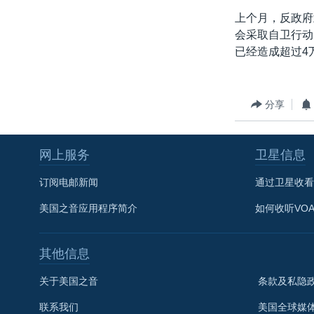
转
上个月，反政府
VOA今日焦点
非洲
军事
国会报道
到
会采取自卫行动
检
中文广播
美洲
劳工
美中关系
已经造成超过4
索
全球议题
环境
美国建国250周年
埃博拉疫情
分享
美国之音专访
重要讲话与声明
网上服务
卫星信息
台海两岸关系
订阅电邮新闻
通过卫星收看
南中国海争端
美国之音应用程序简介
如何收听VO
关注西藏
关注新疆
其他信息
GEN Z 看美国
关于美国之音
条款及私隐
联系我们
美国全球媒