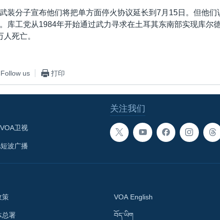
武装分子宣布他们将把单方面停火协议延长到7月15日。但他们
。库工党从1984年开始通过武力寻求在土耳其东南部实现库尔
万人死亡。
Follow us
打印
关注我们
VOA卫视
A短波广播
政策
VOA English
体总署
བོད་ཡིག