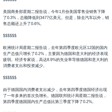
VOA视频
欧洲
科教·文娱·体健
白宫要闻
转
到
VOA今日焦点
非洲
军事
国会报道
美国商务部星期二报告说，今年1月份美国零售业销售下降
检
了0.3%，总额降低到3477亿美元。但是，除去汽车以外，销
中文广播
美洲
劳工
美中关系
索
售总额还上升了0.6%。
全球议题
环境
美国建国250周年
关注我们
$$$$$$
埃博拉疫情
美国之音专访
欧洲统计局星期二报告说，去年第四季度欧元区12国的国内
生产总值只增长了0.2%，主要因为德国和意大利的经济表现
重要讲话与声明
疲弱。经济专家说，高达8.9%的失业率导致德国和意大利的
台海两岸关系
消费者支出和投资减少。
其他语言网站
南中国海争端
$$$$$$
关注西藏
由于德国国内消费者支出减少，去年第四季度德国经济出现
关注新疆
了一年多来的首次负增长。德国联邦统计局星期二报告说，
GEN Z 看美国
第四季度德国国内生产总值比第三季度下降了0.2%。