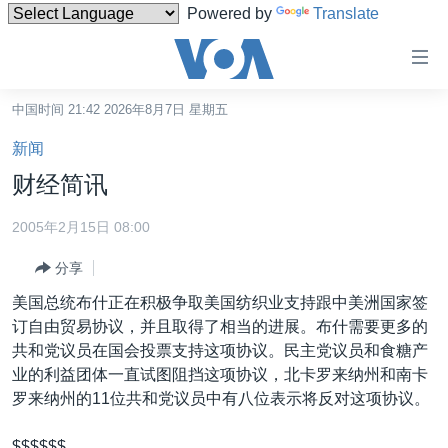
Powered by
Translate
无
障
碍
中国时间 21:42 2026年8月7日 星期五
主页
链
新闻
接
美国
财经简讯
跳
中国
转
2005年2月15日 08:00
台湾
到
分享
内
港澳
容
美国总统布什正在积极争取美国纺织业支持跟中美洲国家签
国际
跳
订自由贸易协议，并且取得了相当的进展。布什需要更多的
转
分类新闻
最新国际新闻
共和党议员在国会投票支持这项协议。民主党议员和食糖产
到
业的利益团体一直试图阻挡这项协议，北卡罗来纳州和南卡
美中关系
印太
经济·金融·贸易
导
罗来纳州的11位共和党议员中有八位表示将反对这项协议。
航
热点专题
中东
人权·法律·宗教
跳
$$$$$$