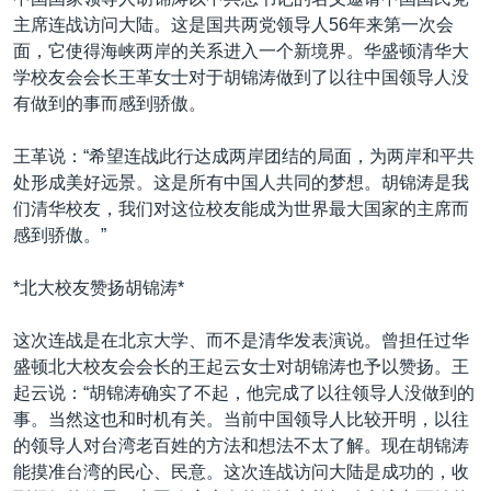
VOA视频
欧洲
科教·文娱·体健
白宫要闻
转
主席连战访问大陆。这是国共两党领导人56年来第一次会
到
VOA今日焦点
非洲
军事
国会报道
面，它使得海峡两岸的关系进入一个新境界。华盛顿清华大
检
学校友会会长王革女士对于胡锦涛做到了以往中国领导人没
中文广播
美洲
劳工
美中关系
索
有做到的事而感到骄傲。
全球议题
环境
美国建国250周年
关注我们
王革说：“希望连战此行达成两岸团结的局面，为两岸和平共
埃博拉疫情
处形成美好远景。这是所有中国人共同的梦想。胡锦涛是我
美国之音专访
们清华校友，我们对这位校友能成为世界最大国家的主席而
感到骄傲。”
重要讲话与声明
台海两岸关系
*北大校友赞扬胡锦涛*
其他语言网站
南中国海争端
这次连战是在北京大学、而不是清华发表演说。曾担任过华
关注西藏
盛顿北大校友会会长的王起云女士对胡锦涛也予以赞扬。王
起云说：“胡锦涛确实了不起，他完成了以往领导人没做到的
关注新疆
事。当然这也和时机有关。当前中国领导人比较开明，以往
GEN Z 看美国
的领导人对台湾老百姓的方法和想法不太了解。现在胡锦涛
能摸准台湾的民心、民意。这次连战访问大陆是成功的，收