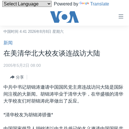
Powered by
Translate
无
障
碍
中国时间 4:41 2026年8月8日 星期六
主页
链
新闻
接
美国
在美清华北大校友谈连战访大陆
跳
中国
转
2005年5月2日 08:00
台湾
到
分享
内
港澳
容
中共中书记胡锦涛邀请中国国民党主席连战访问大陆是国际
国际
跳
间注视的大新闻。胡锦涛毕业于清华大学，在华盛顿的清华
转
分类新闻
最新国际新闻
大学校友们对胡锦涛此举做出了反应。
到
美中关系
印太
经济·金融·贸易
导
*清华校友为胡锦涛骄傲*
航
热点专题
中东
人权·法律·宗教
跳
中国国家领导人胡锦涛以中共总书记的名义邀请中国国民党