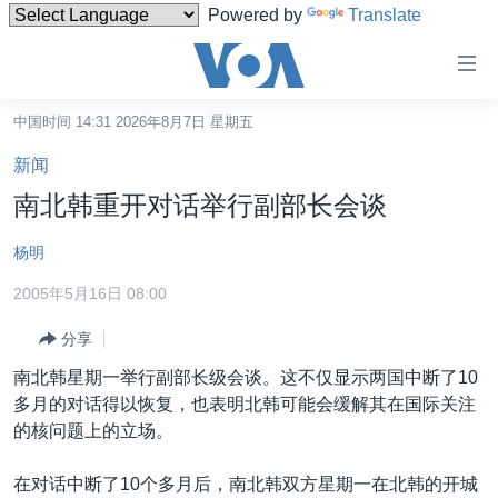
Powered by
Translate
无
障
碍
中国时间 14:31 2026年8月7日 星期五
主页
链
新闻
接
美国
南北韩重开对话举行副部长会谈
跳
中国
转
杨明
台湾
到
2005年5月16日 08:00
内
港澳
容
分享
国际
跳
南北韩星期一举行副部长级会谈。这不仅显示两国中断了10
转
分类新闻
最新国际新闻
多月的对话得以恢复，也表明北韩可能会缓解其在国际关注
到
美中关系
印太
经济·金融·贸易
的核问题上的立场。
导
航
热点专题
中东
人权·法律·宗教
在对话中断了10个多月后，南北韩双方星期一在北韩的开城
跳