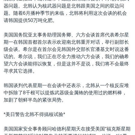
器问题。北韩认为核武器问题是北韩跟美国之间的双边问
题。随着6月播种季节的来临，北韩将利用这次会谈的机会
请韩国提供50万吨化肥。
美国国务院亚太事务助理国务卿、六方会谈首席代表希尔星
期一在韩国首都首尔表示欢迎南北韩重开对话，举行副部长
级会谈。希尔是在首尔会见韩国外交部长官潘基文时说这番
话的。希尔说，我们正在尽全力推动六方会谈，我们的确希
望六方会谈能得以恢复，但是这并不是说，我们将不会最终
寻求其它选择。
韩国谈判代表星期一在会谈中还表示，北韩从一个核反应堆
中拆除了8千根可以提炼武器级金属钸的使用过的燃料棒，
加剧了朝鲜半岛的紧张局势。
*美日警告北韩不得搞核试验*
美国国家安全事务顾问哈德利星期天在接受美国“福克斯星期