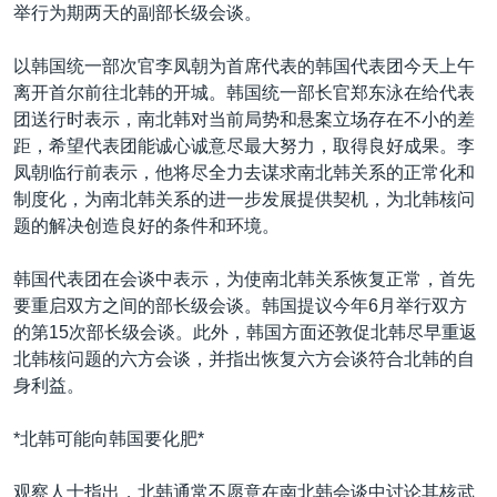
VOA视频
欧洲
科教·文娱·体健
白宫要闻
举行为期两天的副部长级会谈。
转
到
VOA今日焦点
非洲
军事
国会报道
以韩国统一部次官李凤朝为首席代表的韩国代表团今天上午
检
中文广播
美洲
劳工
美中关系
离开首尔前往北韩的开城。韩国统一部长官郑东泳在给代表
索
团送行时表示，南北韩对当前局势和悬案立场存在不小的差
全球议题
环境
美国建国250周年
距，希望代表团能诚心诚意尽最大努力，取得良好成果。李
关注我们
埃博拉疫情
凤朝临行前表示，他将尽全力去谋求南北韩关系的正常化和
制度化，为南北韩关系的进一步发展提供契机，为北韩核问
美国之音专访
题的解决创造良好的条件和环境。
重要讲话与声明
韩国代表团在会谈中表示，为使南北韩关系恢复正常，首先
台海两岸关系
其他语言网站
要重启双方之间的部长级会谈。韩国提议今年6月举行双方
南中国海争端
的第15次部长级会谈。此外，韩国方面还敦促北韩尽早重返
北韩核问题的六方会谈，并指出恢复六方会谈符合北韩的自
关注西藏
身利益。
关注新疆
*北韩可能向韩国要化肥*
GEN Z 看美国
观察人士指出，北韩通常不愿意在南北韩会谈中讨论其核武