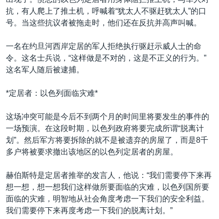
VOA视频
欧洲
科教·文娱·体健
白宫要闻
转
抗，有人爬上了推土机，呼喊着“犹太人不驱赶犹太人”的口
到
VOA今日焦点
非洲
军事
国会报道
号。当这些抗议者被拖走时，他们还在反抗并高声叫喊。
检
中文广播
美洲
劳工
美中关系
索
一名在约旦河西岸定居的军人拒绝执行驱赶示威人士的命
全球议题
环境
美国建国250周年
令。这名士兵说，“这样做是不对的，这是不正义的行为。”
关注我们
这名军人随后被逮捕。
埃博拉疫情
美国之音专访
*定居者：以色列面临灾难*
重要讲话与声明
这场冲突可能是今后不到两个月的时间里将要发生的事件的
台海两岸关系
一场预演。在这段时期，以色列政府将要完成所谓“脱离计
其他语言网站
划”。然后军方将要拆除的就不是被遗弃的房屋了，而是8千
南中国海争端
多户将被要求撤出该地区的以色列定居者的房屋。
关注西藏
赫伯斯特是定居者推举的发言人，他说：“我们需要停下来再
关注新疆
想一想，想一想我们这样做所要面临的灾难，以色列国所要
GEN Z 看美国
面临的灾难，明智地从社会角度考虑一下我们的安全利益。
我们需要停下来再度考虑一下我们的脱离计划。”