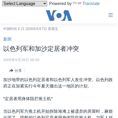
Powered by
Translate
无
障
碍
中国时间 6:21 2026年8月7日 星期五
主页
链
新闻
接
美国
以色列军和加沙定居者冲突
跳
中国
转
2005年6月26日 08:00
台湾
到
分享
内
港澳
容
加沙地带的以色列定居者和以色列军人发生冲突。以色列政
国际
跳
府正在加紧实行今年夏天撤出这一地区的计划。
转
分类新闻
最新国际新闻
到
*定居者用身体阻拦推土机*
美中关系
印太
经济·金融·贸易
导
航
热点专题
中东
人权·法律·宗教
当以色列军方推土机开始拆除海滩上被遗弃的房屋时，麻烦
跳
出现了。愤怒的以色列定居者用身体阻拦推土机，与军人对