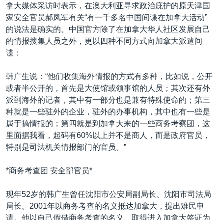
VOA视频
欧洲
科教·文娱·体健
白宫要闻
拿大媒体采访时表示，在澳大利亚寻求政治庇护的原天津国
转
家安全官员郝凤军有关“有一千多名中国间谍在加拿大活动”
到
VOA今日焦点
非洲
军事
国会报道
的说法是确实的。中国官方除了在加拿大华人社区发展自己
检
中文广播
美洲
劳工
美中关系
的情报搜集人员之外，更以四种不同方式向加拿大派遣间
索
谍：
全球议题
环境
美国建国250周年
关注我们
埃博拉疫情
韩广生说：“他们收集海外情报的方式有多种，比如说，公开
或者半公开的，首先是大使馆或领事馆的人员；其次还有外
美国之音专访
派到海外的记者，其中有一部分也是兼有特殊使命的；第三
重要讲话与声明
种就是一些驻外的企业，驻外的办事机构，其中也有一些是
属于搞情报的；第四就是到加拿大来的一些商务考察团，这
台海两岸关系
其他语言网站
里面据我看，起码有60%以上并不是商人，而是政府官员，
南中国海争端
特别是司法机关情报部门的官员。”
关注西藏
*商务考查团 安全部官员*
关注新疆
现年52岁的韩广生曾任沈阳市公安局副局长、沈阳市司法局
GEN Z 看美国
局长。2001年以商务考查的名义抵达加拿大，提出难民申
请。他以自己假借商务考查的名义、取得进入加拿大签证为