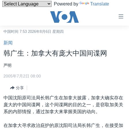
Powered by
Translate
无
障
碍
中国时间 7:53 2026年8月6日 星期四
主页
链
新闻
接
美国
韩广生：加拿大有庞大中国间谍网
跳
中国
转
严明
台湾
到
2005年7月2日 08:00
内
港澳
容
分享
国际
跳
中国沈阳原司法局长韩广生在加拿大披露，加拿大确实存在
转
分类新闻
最新国际新闻
庞大的中国间谍网，这个间谍网的目的之一，是窃取加美关
到
美中关系
印太
经济·金融·贸易
系的内部情报，通过加拿大来掌握美国的动向。
导
航
热点专题
中东
人权·法律·宗教
在加拿大寻求政治庇护的原沈阳司法局长韩广生，在接受加
跳