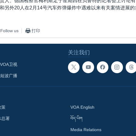
责人、德国检察官梅利斯定于星期四在贝鲁特的记者会上讨论有
和另外20人在2月14号汽车炸弹爆炸中遇难以来有关案情进展
Follow us
打印
关注我们
VOA卫视
A短波广播
政策
VOA English
体总署
བོད་ཡིག
Media Relations