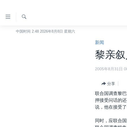
无
障
碍
检
中国时间 2:48 2026年8月8日 星期六
主页
索
链
新闻
美国
接
黎亲叙
中国
跳
转
台湾
2005年8月31日 08
到
港澳
内
容
分享
国际
跳
联合国调查黎巴
分类新闻
最新国际新闻
转
押接受问话的还
到
美中关系
印太
经济·金融·贸易
说，他在接受了
导
热点专题
中东
人权·法律·宗教
航
同时，应联合国
跳
VOA视频
欧洲
科教·文娱·体健
白宫要闻