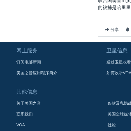
联合国调查组负
转
的被捕是哈里里
VOA今日焦点
非洲
军事
国会报道
到
检
中文广播
美洲
劳工
美中关系
索
全球议题
环境
美国建国250周年
分享
埃博拉疫情
网上服务
卫星信息
美国之音专访
重要讲话与声明
订阅电邮新闻
通过卫星收看
台海两岸关系
美国之音应用程序简介
如何收听VO
南中国海争端
其他信息
关注西藏
关注新疆
关于美国之音
条款及私隐
GEN Z 看美国
联系我们
美国全球媒
VOA+
社论