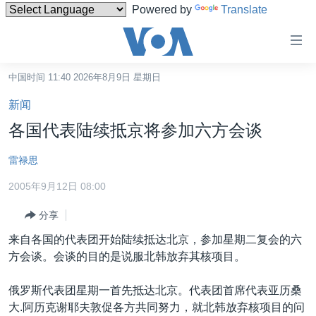
Powered by
Translate
无
障
碍
中国时间 11:40 2026年8月9日 星期日
主页
链
新闻
接
美国
各国代表陆续抵京将参加六方会谈
跳
中国
转
雷禄思
台湾
到
2005年9月12日 08:00
内
港澳
容
分享
国际
跳
来自各国的代表团开始陆续抵达北京，参加星期二复会的六
转
分类新闻
最新国际新闻
方会谈。会谈的目的是说服北韩放弃其核项目。
到
美中关系
印太
经济·金融·贸易
导
俄罗斯代表团星期一首先抵达北京。代表团首席代表亚历桑
航
热点专题
中东
人权·法律·宗教
大.阿历克谢耶夫敦促各方共同努力，就北韩放弃核项目的问
跳