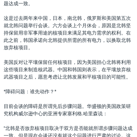
VOA视频
欧洲
科教·文娱·体健
白宫要闻
题达成一致。
转
到
VOA今日焦点
非洲
军事
国会报道
这是过去两年来中国，日本，南北韩，俄罗斯和美国第五次
检
中文广播
美洲
劳工
美中关系
就北韩问题举行会谈。六方会谈上个月休会，原因是北韩坚
索
持保留用非军事用途的核项目来满足其电力需求的权利。在
全球议题
环境
美国建国250周年
此之前，韩国承诺向北韩提供所需的所有电力，以换取北韩
关注我们
埃博拉疫情
放弃核项目。
美国之音专访
美国反对让平壤保留任何核项目，因为美国担心北韩将利用
重要讲话与声明
这些项目来制造核武器。中国和韩国则表示，在平壤放弃核
武器项目之后，愿意考虑让北韩发展和平核项目的可能性。
台海两岸关系
其他语言网站
南中国海争端
*障碍问题：谁先动作？*
关注西藏
目前会谈的障碍是所谓先后步骤问题。华盛顿的美国政策研
关注新疆
究机构威尔逊中心的亚洲专家塞利格.哈里森说：
GEN Z 看美国
“北韩是否放弃核项目取决于双方是否能就所谓步骤问题达成
一致。但是现在会谈还没有就这个问题进行严肃的讨论。这