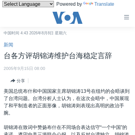
Powered by
Translate
无
障
碍
中国时间 4:43 2026年8月8日 星期六
主页
链
新闻
接
美国
台各方评胡锦涛维护台海稳定言辞
跳
中国
转
2005年9月15日 08:00
台湾
到
分享
内
港澳
容
美国总统布什和中国国家主席胡锦涛13号在纽约的会晤谈到
国际
跳
了台湾问题。台湾分析人士认为，在这次会晤中，中国展现
转
分类新闻
最新国际新闻
了和平制造者的正面形像，胡锦涛则表现出高明的政治手
到
腕。
美中关系
印太
经济·金融·贸易
导
航
热点专题
中东
人权·法律·宗教
胡锦涛在致词中赞扬布什在不同场合表达信守“一个中国”的
跳
承诺，遵守中美三项联合公报，以及反对台湾独立。胡锦涛