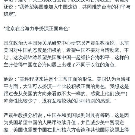
VOA视频
欧洲
科教·文娱·体健
白宫要闻
转
还说：“我希望美国能加入中国这边，共同维护台海的和平与
到
VOA今日焦点
非洲
军事
国会报道
稳定”。
检
中文广播
美洲
劳工
美中关系
索
*北京在台海力争扮演正面角色*
全球议题
环境
美国建国250周年
关注我们
国立政治大学国际关系研究中心研究员严震生教授说，以前
埃博拉疫情
美国对中国的态度是消极的，希望中国不要对台湾动武。不
美国之音专访
过，这次胡锦涛希望美国和中国一起维护台海和平，这样的
主张使得中国在台海问题上出现了不同于以往的角色。
重要讲话与声明
台海两岸关系
他说：“某种程度来讲是个非常正面的形像。美国认为台海和
其他语言网站
平方面，大陆可以扮演一个比较积极正面的角色。我想这是
南中国海争端
跟过去从美国的方向来看似不太一样的。感觉上他们(美中)
关注西藏
冲突性比较少了，没有互相较劲的那种特别的感觉。”
关注新疆
严震生教授分析说，中国在和美国谈判时具有筹码，这是因
GEN Z 看美国
为美国希望中国的人民币继续升值，并且减少美中贸易逆
差，美国也需要中国在北韩核六方会谈和其他国际议题上得