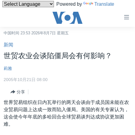
Powered by
Translate
无
障
碍
中国时间 23:53 2026年8月7日 星期五
主页
链
新闻
接
美国
世贸农业会谈陷僵局会有何影响？
跳
中国
转
莉雅
台湾
到
2005年10月21日 08:00
内
港澳
容
分享
国际
跳
世界贸易组织在日内瓦举行的两天会谈由于成员国未能在农
转
分类新闻
最新国际新闻
业贸易问题上达成一致而陷入僵局。美国的有关专家认为，
到
美中关系
印太
经济·金融·贸易
这会使今年年底的多哈回合全球贸易谈判达成协议更加困
导
难。
航
热点专题
中东
人权·法律·宗教
跳