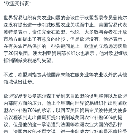
VOA视频
欧洲
科教·文娱·体健
白宫要闻
*欧盟受指责*
转
到
VOA今日焦点
非洲
军事
国会报道
世界贸易组织有关农业问题的会谈由于欧盟贸易专员曼德尔
检
中文广播
美洲
劳工
美中关系
森没有提出进一步削减欧盟农业关税而中止。美国贸易代表
索
波特曼表示，责任完全在欧盟。他说，大多数与会者在开放
全球议题
环境
美国建国250周年
市场方面提出了有意义的让步，但是欧盟没有。他还表示，
关注我们
埃博拉疫情
在有关农产品保护的一些关键问题上，欧盟的立场远远落后
于20国集团。澳大利亚贸易部长维尔也表示，他对欧盟继续
美国之音专访
抵制削减关税感到失望。
重要讲话与声明
不过，欧盟则指责其他国家未能在服务业等农业以外的其他
台海两岸关系
其他语言网站
领域做出让步。
南中国海争端
欧盟贸易专员曼德尔森正受到来自欧盟的谈判夥伴以及欧盟
关注西藏
内部两方面的压力。他上个星期向世界贸易组织作出削减欧
关注新疆
盟农业补贴70%的承诺，以回应美国贸易专员波特曼为使多
哈议程谈判走出僵局所提出的削减美国农业补贴60%的提
GEN Z 看美国
议。但是他的这一承诺遭到法国等欧洲农业大国的强烈抨
击。法国内政部长撰文说，进一步削减农业补贴是不能接受