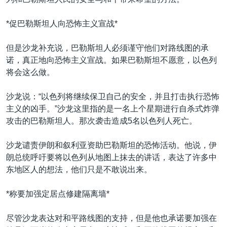
VOA视频
欧洲
科教·文娱·体健
白宫要闻
转
到
VOA今日焦点
非洲
军事
国会报道
*促巴勒斯坦人向恐怖主义宣战*
检
中文广播
美洲
劳工
美中关系
索
但是沙龙补充说，巴勒斯坦人必须谨守他们对路线图的承
全球议题
环境
美国建国250周年
诺，真正地向恐怖主义宣战。如果巴勒斯坦不愿意，以色列
关注我们
将会这么做。
埃博拉疫情
美国之音专访
沙龙说：“以色列将继续保卫自己的安全，并且打击执行恐怖
主义的凶手。”沙龙这里指的是一名上个星期进行自杀式炸弹
重要讲话与声明
攻击的巴勒斯坦人。那次袭击造成5名以色列人死亡。
台海两岸关系
其他语言网站
沙龙谴责伊朗和叙利亚资助巴勒斯坦的恐怖活动。他说，伊
南中国海争端
朗总统呼吁要将以色列从地图上抹去的讲话，表达了许多中
关注西藏
东地区人的想法，他们只是不敢说出来。
关注新疆
*称要加强定居点修建隔离墙*
GEN Z 看美国
尽管沙龙表达对和平路线图的支持，但是他也承诺要加强在