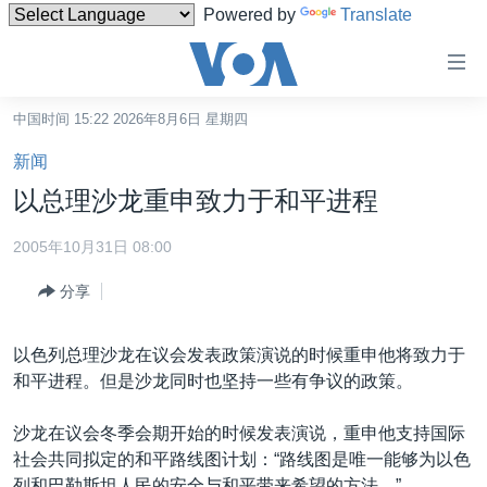
Powered by
Translate
无
障
碍
中国时间 15:22 2026年8月6日 星期四
主页
链
新闻
接
美国
以总理沙龙重申致力于和平进程
跳
中国
转
2005年10月31日 08:00
台湾
到
分享
内
港澳
容
国际
跳
以色列总理沙龙在议会发表政策演说的时候重申他将致力于
转
分类新闻
最新国际新闻
和平进程。但是沙龙同时也坚持一些有争议的政策。
到
美中关系
印太
经济·金融·贸易
导
沙龙在议会冬季会期开始的时候发表演说，重申他支持国际
航
热点专题
中东
人权·法律·宗教
社会共同拟定的和平路线图计划：“路线图是唯一能够为以色
跳
列和巴勒斯坦人民的安全与和平带来希望的方法。”