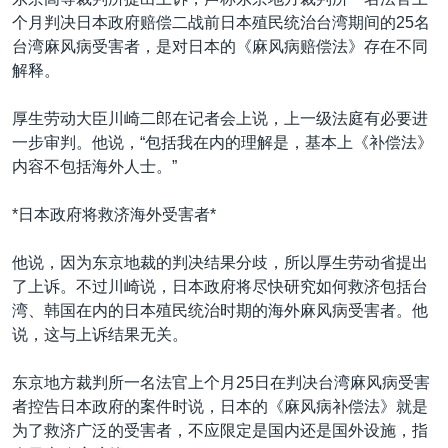
VOA视频
欧洲
科教·文娱·体健
白宫要闻
转
个月判决日本政府赔偿二战前日本殖民统治台湾期间的25名
到
VOA今日焦点
非洲
军事
国会报道
台湾麻风病受害者，是对日本的《麻风病赔偿法》存在不同
检
解释。
中文广播
美洲
劳工
美中关系
索
全球议题
环境
美国建国250周年
厚生劳动大臣川崎二郎在记者会上说，上一级法庭有必要进
关注我们
一步审判。他说，“包括我在内的理解是，基本上《补偿法》
埃博拉疫情
内容不包括海外人士。”
美国之音专访
*日本政府将救济海外受害者*
重要讲话与声明
台海两岸关系
他说，因为东京地裁的判决结果分歧，所以厚生劳动省提出
其他语言网站
了上诉。不过川崎说，日本政府将尽快研究如何救济包括台
南中国海争端
湾、韩国在内的日本殖民统治时期的海外麻风病受害者。他
关注西藏
说，这与上诉结果无关。
关注新疆
东京地方裁判所一名法官上个月25日在判决台湾麻风病受害
GEN Z 看美国
者控告日本政府的案件时说，日本的《麻风病补偿法》就是
为了救济广泛的受害者，不应限定是国内还是国外设施，指