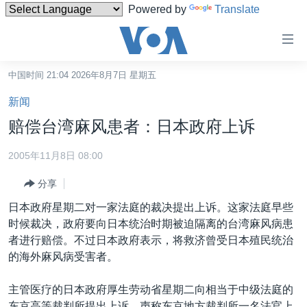
Powered by
Translate
无
障
碍
中国时间 21:04 2026年8月7日 星期五
主页
链
新闻
接
美国
赔偿台湾麻风患者：日本政府上诉
跳
中国
转
2005年11月8日 08:00
台湾
到
分享
内
港澳
容
日本政府星期二对一家法庭的裁决提出上诉。这家法庭早些
国际
跳
时候裁决，政府要向日本统治时期被迫隔离的台湾麻风病患
转
分类新闻
最新国际新闻
者进行赔偿。不过日本政府表示，将救济曾受日本殖民统治
到
的海外麻风病受害者。
美中关系
印太
经济·金融·贸易
导
航
热点专题
中东
人权·法律·宗教
主管医疗的日本政府厚生劳动省星期二向相当于中级法庭的
跳
东京高等裁判所提出上诉，声称东京地方裁判所一名法官上