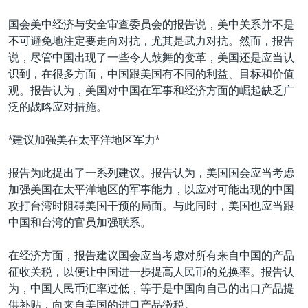
VOA视频
欧洲
科教·文娱·体健
白宫要闻
转
国会美中经济与安全审查委员会的报告说，美中关系并不是
到
VOA今日焦点
非洲
军事
国会报道
不可避免地注定要走向对抗，尤其是武力对抗。然而，报告
检
中文广播
美洲
劳工
美中关系
说，尽管中国出现了一些令人鼓舞的变革，美国还是应当认
索
识到，在很多方面，中国跟美国有不同的利益、目标和价值
全球议题
环境
美国建国250周年
观。报告认为，美国对中国在军事和经济方面的崛起缺乏广
关注我们
埃博拉疫情
泛的战略应对措施。
美国之音专访
*建议加强美在太平洋地区军力*
重要讲话与声明
报告为此提出了一系列建议。报告认为，美国国会应当考虑
台海两岸关系
其他语言网站
加强美国在太平洋地区的军事能力，以应对可能出现的中国
南中国海争端
攻打台湾时阻碍美国干预的局面。与此同时，美国也应当跟
中国和台湾的官员加强联系。
关注西藏
关注新疆
在经济方面，报告建议国会应当考虑对所有来自中国的产品
征收关税，以便让中国进一步提高人民币的兑换率。报告认
GEN Z 看美国
为，中国人民币汇率过低，等于是中国向自己的出口产品提
供补贴，向来自美国的进口产品徵税。