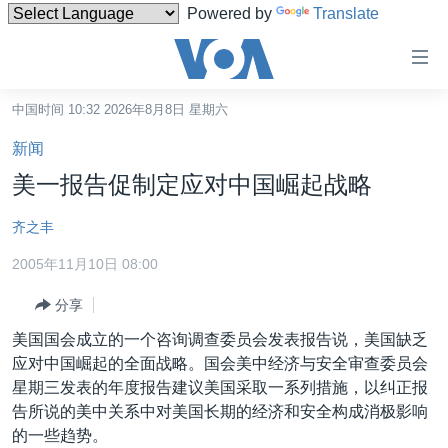
Powered by
Translate
无
障
碍
中国时间 10:32 2026年8月8日 星期六
主页
链
新闻
接
美国
美一报告促制定应对中国崛起战略
跳
中国
转
齐之丰
台湾
到
2005年11月10日 08:00
内
港澳
容
分享
国际
跳
美国国会成立的一个咨询调查委员会发表报告说，美国缺乏
转
分类新闻
最新国际新闻
应对中国崛起的全面战略。国会美中经济与安全审查委员会
到
美中关系
印太
经济·金融·贸易
星期三发表的年度报告建议美国采取一系列措施，以纠正报
导
告所说的美中关系中对美国长期的经济和安全构成消极影响
航
热点专题
中东
人权·法律·宗教
的一些趋势。
跳