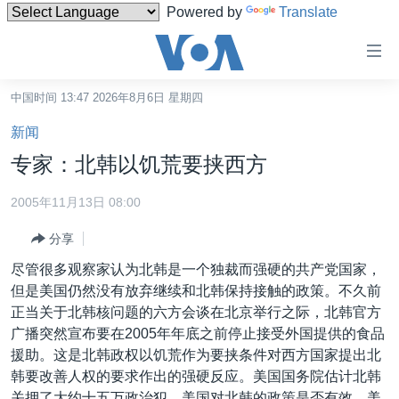
Powered by
Translate
无
障
碍
中国时间 13:47 2026年8月6日 星期四
主页
链
新闻
接
美国
专家：北韩以饥荒要挟西方
跳
中国
转
2005年11月13日 08:00
台湾
到
分享
内
港澳
容
尽管很多观察家认为北韩是一个独裁而强硬的共产党国家，
国际
跳
但是美国仍然没有放弃继续和北韩保持接触的政策。不久前
转
分类新闻
最新国际新闻
正当关于北韩核问题的六方会谈在北京举行之际，北韩官方
到
广播突然宣布要在2005年年底之前停止接受外国提供的食品
美中关系
印太
经济·金融·贸易
导
援助。这是北韩政权以饥荒作为要挟条件对西方国家提出北
航
热点专题
中东
人权·法律·宗教
韩要改善人权的要求作出的强硬反应。美国国务院估计北韩
跳
关押了大约十五万政治犯。美国对北韩的政策是否有效，美