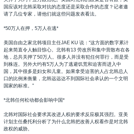
VOA视频
欧洲
科教·文娱·体健
白宫要闻
转
国应该对北韩采取对抗的态度还是采取合作的态度？记者邀
到
VOA今日焦点
非洲
军事
国会报道
请了几位专家，请他们就这些问题发表看法。
检
中文广播
美洲
劳工
美中关系
索
*50万人在押，5万人在逃*
全球议题
环境
美国建国250周年
关注我们
美国自由之家北韩项目主任JAE KU 说：“这方面的数字累计
埃博拉疫情
起来简直令人触目惊心。北韩有13 劳改所和集中营散布在各
美国之音专访
地，总共关押了50万人。很多人并没有犯任何罪行，而是受
到株连。另外大约有5万人为了逃避饥荒和迫害而进入中
重要讲话与声明
国，其中很多是妇女和儿童。如果拿受迫害的人占北韩总人
台海两岸关系
口的比例来衡量，北韩远远达不到国际社会承认的一个文明
其他语言网站
国家的标准。”
南中国海争端
关注西藏
*北韩任何松动都会影响中国*
关注新疆
北韩对国际社会要求其改进人权的要求反应极其强烈。亚美
GEN Z 看美国
计划主任桑托利分析了为什么北韩把改善人权看作是对北韩
政权的威胁。