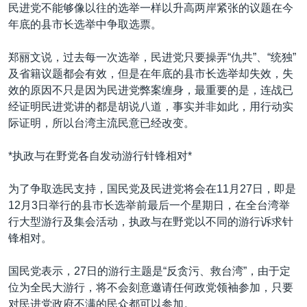
VOA视频
欧洲
科教·文娱·体健
白宫要闻
民进党不能够像以往的选举一样以升高两岸紧张的议题在今
转
年底的县市长选举中争取选票。
到
VOA今日焦点
非洲
军事
国会报道
检
中文广播
美洲
劳工
美中关系
郑丽文说，过去每一次选举，民进党只要操弄“仇共”、“统独”
索
及省籍议题都会有效，但是在年底的县市长选举却失效，失
全球议题
环境
美国建国250周年
效的原因不只是因为民进党弊案缠身，最重要的是，连战已
关注我们
埃博拉疫情
经证明民进党讲的都是胡说八道，事实并非如此，用行动实
际证明，所以台湾主流民意已经改变。
美国之音专访
重要讲话与声明
*执政与在野党各自发动游行针锋相对*
台海两岸关系
其他语言网站
为了争取选民支持，国民党及民进党将会在11月27日，即是
南中国海争端
12月3日举行的县市长选举前最后一个星期日，在全台湾举
行大型游行及集会活动，执政与在野党以不同的游行诉求针
关注西藏
锋相对。
关注新疆
国民党表示，27日的游行主题是“反贪污、救台湾”，由于定
GEN Z 看美国
位为全民大游行，将不会刻意邀请任何政党领袖参加，只要
对民进党政府不满的民众都可以参加。