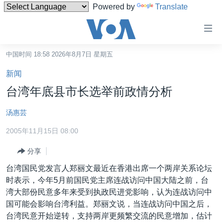
Powered by
Translate
无
障
碍
中国时间 18:58 2026年8月7日 星期五
主页
链
新闻
接
美国
台湾年底县市长选举前政情分析
跳
中国
转
汤惠芸
台湾
到
2005年11月15日 08:00
内
港澳
容
分享
国际
跳
台湾国民党发言人郑丽文最近在香港出席一个两岸关系论坛
转
分类新闻
最新国际新闻
时表示，今年5月前国民党主席连战访问中国大陆之前，台
到
美中关系
印太
经济·金融·贸易
湾大部份民意多年来受到执政民进党影响，认为连战访问中
导
国可能会影响台湾利益。郑丽文说，当连战访问中国之后，
航
热点专题
中东
人权·法律·宗教
台湾民意开始逆转，支持两岸更频繁交流的民意增加，估计
跳