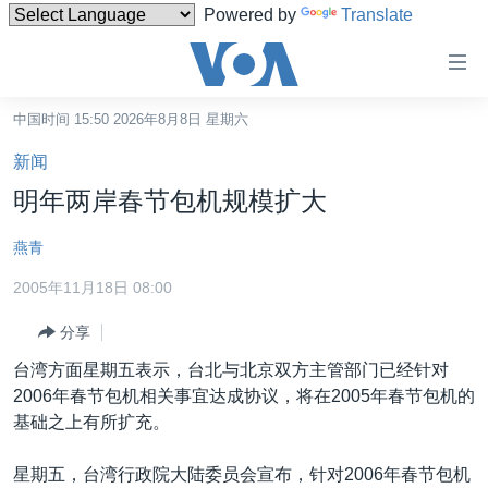
Powered by
Translate
无
障
碍
中国时间 15:50 2026年8月8日 星期六
主页
链
新闻
接
美国
明年两岸春节包机规模扩大
跳
中国
转
燕青
台湾
到
2005年11月18日 08:00
内
港澳
容
分享
国际
跳
台湾方面星期五表示，台北与北京双方主管部门已经针对
转
分类新闻
最新国际新闻
2006年春节包机相关事宜达成协议，将在2005年春节包机的
到
美中关系
印太
经济·金融·贸易
基础之上有所扩充。
导
航
热点专题
中东
人权·法律·宗教
星期五，台湾行政院大陆委员会宣布，针对2006年春节包机
跳