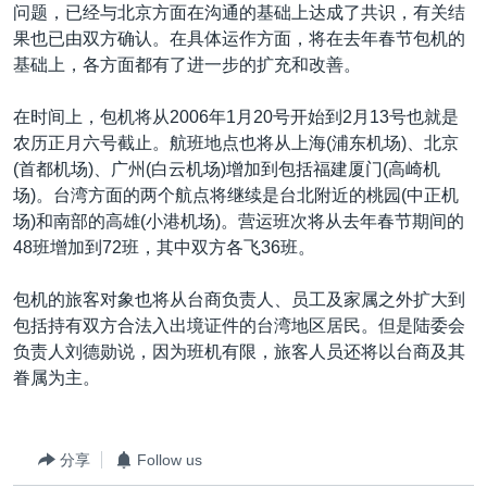
VOA视频
欧洲
科教·文娱·体健
白宫要闻
问题，已经与北京方面在沟通的基础上达成了共识，有关结
转
果也已由双方确认。在具体运作方面，将在去年春节包机的
到
VOA今日焦点
非洲
军事
国会报道
基础上，各方面都有了进一步的扩充和改善。
检
中文广播
美洲
劳工
美中关系
索
在时间上，包机将从2006年1月20号开始到2月13号也就是
全球议题
环境
美国建国250周年
农历正月六号截止。航班地点也将从上海(浦东机场)、北京
关注我们
埃博拉疫情
(首都机场)、广州(白云机场)增加到包括福建厦门(高崎机
场)。台湾方面的两个航点将继续是台北附近的桃园(中正机
美国之音专访
场)和南部的高雄(小港机场)。营运班次将从去年春节期间的
重要讲话与声明
48班增加到72班，其中双方各飞36班。
台海两岸关系
其他语言网站
包机的旅客对象也将从台商负责人、员工及家属之外扩大到
南中国海争端
包括持有双方合法入出境证件的台湾地区居民。但是陆委会
负责人刘德勋说，因为班机有限，旅客人员还将以台商及其
关注西藏
眷属为主。
关注新疆
GEN Z 看美国
分享
Follow us