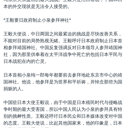
VOA视频
欧洲
科教·文娱·体健
白宫要闻
转
本的外交现状是无法令人接受的。
到
VOA今日焦点
非洲
军事
国会报道
检
*王毅要日政府制止小泉参拜神社*
中文广播
美洲
劳工
美中关系
索
全球议题
环境
美国建国250周年
王毅大使说，中日两国之间最紧迫的挑战是尽快改善关系，
关注我们
不能对目前的局势熟视无睹。王毅呼吁日本政府制止日本首
埃博拉疫情
相参拜靖国神社。中国反复强调反对日本领导人参拜靖国神
美国之音专访
社，因为那里供奉着在太平洋战争中死亡的包括日本平民与
日本战犯在内的亡灵。
重要讲话与声明
台海两岸关系
日本首相小泉纯一郎每年都要前去参拜地处东京市中心的靖
其他语言网站
国神社。他说，他参拜是为世界和平祈祷，并悼念那些为国
南中国海争端
捐躯的人。
关注西藏
中国驻日本大使王毅说，由于中国是日本殖民时代与侵略战
关注新疆
争时期的最大受害国，所以中国人民认为小泉的参拜具有特
GEN Z 看美国
别的挑衅性质。王毅还呼吁日本民众和日本媒体改变对中国
的态度。王毅大使说，比起其他国家来，他的印象是，日本