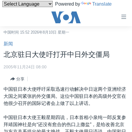
Powered by
Translate
无
障
碍
中国时间 15:52 2026年8月10日 星期一
主页
链
新闻
接
美国
北京驻日大使吁打开中日外交僵局
跳
中国
转
2005年11月24日 08:00
台湾
到
分享
内
港澳
容
中国驻日本大使呼吁采取迅速行动解决中日这两个亚洲经济
国际
跳
大国之间紧张的外交僵局。这位中国驻日本的高级外交官在
转
分类新闻
最新国际新闻
他很少召开的国际记者会上做了以上讲话。
到
美中关系
印太
经济·金融·贸易
导
中国驻日本大使王毅星期四说，日本首相小泉纯一郎反复参
航
热点专题
中东
人权·法律·宗教
拜靖国神社是向“还没有愈合的伤口上撒盐”，是给改善北京
跳
与东京关系提出的最大挑战。王毅大使用日语说，中国和日