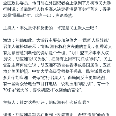
VOA视频
欧洲
科教·文娱·体健
白宫要闻
全国政协委员。他日前在外国记者会上谈到下月初市民大游
转
行时说：若靠游行人数多寡来决定香港是否实行普选，香港
到
VOA今日焦点
非洲
军事
国会报道
就是“暴民政治”。此言一出，舆论哗然。
检
中文广播
美洲
劳工
美中关系
索
主持人：率先批评和反击的，肯定是民主派人士吧？
全球议题
环境
美国建国250周年
关注我们
埃博拉疫情
海涛：的确如此。大游行主要参加单位之一“民间人权阵线”
召集人锺松辉表示：“胡应湘有权利发表他的意见，但香港人
美国之音专访
有足够智慧判断他的说话是否合理。” 职工盟主席李卓人议
重要讲话与声明
员说，胡应湘“以民为敌”，把所有上街市民打成“暴民”。民主
党副主席何俊仁说，胡应湘不适合在香港或美国居住，应该
台海两岸关系
其他语言网站
放弃美国护照。中文大学高级导师蔡子强说，民主派最欢迎
南中国海争端
多几个胡应湘，去做“游行召集人”。而民间反应更加激烈。
有一些听众给电台节目打电话，说胡应湘“胡乱讲”，有一个
关注西藏
70多岁老大爷，要求胡应湘“收回他的言论”。
关注新疆
主持人：针对这些批评，胡应湘有什么反应呢？
GEN Z 看美国
海涛：胡应湘星期四在报刊上发表声明，希望“澄清”他的所