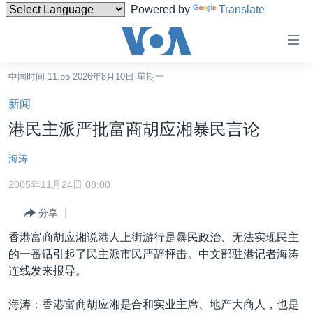
Powered by
Translate
无
障
碍
中国时间 11:55 2026年8月10日 星期一
主页
链
新闻
接
美国
港民主派严批富商胡应湘暴民言论
跳
中国
转
海涛
台湾
到
2005年11月24日 08:00
内
港澳
容
分享
国际
跳
香港富商胡应湘说港人上街游行是暴民政治、无法实现民主
转
分类新闻
最新国际新闻
的一番话引起了民主派市民严辞抨击。中文部驻港记者海涛
到
美中关系
印太
经济·金融·贸易
连线发来报导。
导
航
热点专题
中东
人权·法律·宗教
海涛：香港富商胡应湘是合和实业主席、地产大商人，也是
跳