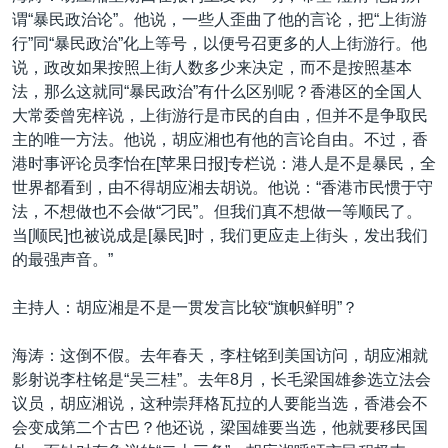
谓“暴民政治论”。他说，一些人歪曲了他的言论，把“上街游
行”同“暴民政治”化上等号，以便号召更多的人上街游行。他
说，政改如果按照上街人数多少来决定，而不是按照基本
法，那么这就同“暴民政治”有什么区别呢？香港区的全国人
大常委曾宪梓说，上街游行是市民的自由，但并不是争取民
主的唯一方法。他说，胡应湘也有他的言论自由。不过，香
港时事评论员李怡在[苹果日报]专栏说：港人是不是暴民，全
世界都看到，由不得胡应湘去胡说。他说：“香港市民惯于守
法，不想做也不会做“刁民”。但我们真不想做一等顺民了。
当[顺民]也被说成是[暴民]时，我们更应走上街头，发出我们
的最强声音。”
主持人：胡应湘是不是一贯发言比较“旗帜鲜明”？
海涛：这倒不假。去年春天，李柱铭到美国访问，胡应湘就
影射说李柱铭是“吴三桂”。去年8月，长毛梁国雄参选立法会
议员，胡应湘说，这种崇拜格瓦拉的人要能当选，香港会不
会变成第二个古巴？他还说，梁国雄要当选，他就要移民国