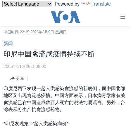
Powered by
Translate
无
障
碍
中国时间 22:15 2026年8月9日 星期日
主页
链
新闻
接
美国
印尼中国禽流感疫情持续不断
跳
中国
转
2005年11月26日 08:00
台湾
到
分享
内
港澳
容
印度尼西亚发现一起人类感染禽流感的新病例，而中国北部
国际
跳
地区又出现禽流感疫情。中国方面表示，日本病毒学家有关
转
分类新闻
最新国际新闻
禽流感已在中国造成数百人死亡的说法纯属谣言。另外，台
到
湾表示将生产抗禽流感药物。
美中关系
印太
经济·金融·贸易
导
航
热点专题
中东
人权·法律·宗教
*印尼发现第12起人类感染病例*
跳