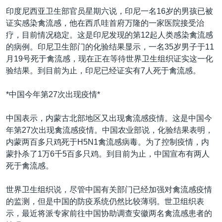
VOA视频
欧洲
科教·文娱·体健
白宫要闻
转
印度尼西亚卫生部官员星期六说，印尼一名16岁的男孩已被
到
VOA今日焦点
非洲
军事
国会报道
证实感染禽流感，他在西爪哇首府万隆的一家医院接受治
检
疗，目前情况稳定。这是印尼发现的第12起人类感染禽流感
中文广播
美洲
劳工
美中关系
索
的病例。印尼卫生部门的化验结果显示，一名35岁男子于11
全球议题
环境
美国建国250周年
月19号死于禽流感，现在正在等待世界卫生组织证实这一化
关注我们
验结果。到目前为止，印尼已经证实有7人死于禽流感。
埃博拉疫情
美国之音专访
*中国今年第27次出现疫情*
重要讲话与声明
中国表示，内蒙古北部地区又出现禽流感疫情。这是中国今
台海两岸关系
年第27次出现禽流感疫情。中国农业部说，化验结果表明，
其他语言网站
内蒙两百多只鸡死于H5N1禽流感病毒。为了控制疫情，内
南中国海争端
蒙扑杀了1万6千5百多只鸡。到目前为止，中国宣布有两人
关注西藏
死于禽流感。
关注新疆
世界卫生组织说，尽管中国有关部门已经加强对禽流感疫情
GEN Z 看美国
的监测，但是中国的防疫系统仍然比较薄弱。世卫组织表
示，最近将派专家前往中国协助调查安徽两名禽流感患者的