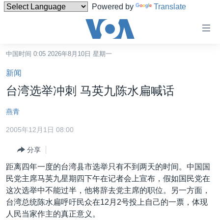
Powered by
Translate
无
障
碍
中国时间 0:05 2026年8月10日 星期一
主页
链
新闻
接
美国
台湾选举冲刺 马英九陈水扁喊话
跳
中国
转
燕青
台湾
到
2005年12月1日 08:00
内
港澳
容
分享
国际
跳
距离四年一度的台湾县市选举只有不到两天的时间。中国国
转
分类新闻
最新国际新闻
民党主席马英九星期四下午在记者会上宣布，假如国民党在
到
美中关系
印太
经济·金融·贸易
这次选举中不能过半，他将辞去党主席的职位。另一方面，
导
台湾总统陈水扁呼吁民众在12月2号投上自己的一票，体现
航
热点专题
中东
人权·法律·宗教
人民当家作主的真正意义。
跳