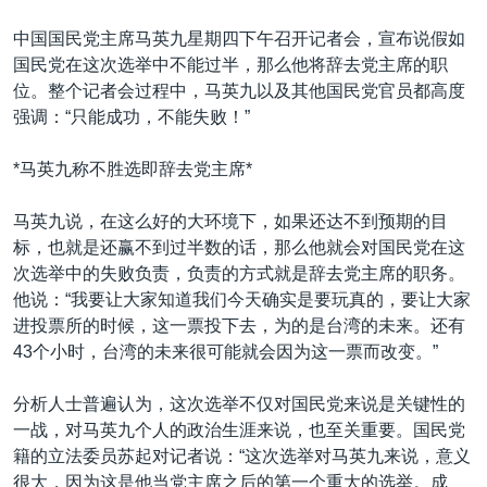
VOA视频
欧洲
科教·文娱·体健
白宫要闻
转
中国国民党主席马英九星期四下午召开记者会，宣布说假如
到
VOA今日焦点
非洲
军事
国会报道
国民党在这次选举中不能过半，那么他将辞去党主席的职
检
中文广播
美洲
劳工
美中关系
位。整个记者会过程中，马英九以及其他国民党官员都高度
索
强调：“只能成功，不能失败！”
全球议题
环境
美国建国250周年
关注我们
埃博拉疫情
*马英九称不胜选即辞去党主席*
美国之音专访
马英九说，在这么好的大环境下，如果还达不到预期的目
重要讲话与声明
标，也就是还赢不到过半数的话，那么他就会对国民党在这
次选举中的失败负责，负责的方式就是辞去党主席的职务。
台海两岸关系
其他语言网站
他说：“我要让大家知道我们今天确实是要玩真的，要让大家
南中国海争端
进投票所的时候，这一票投下去，为的是台湾的未来。还有
43个小时，台湾的未来很可能就会因为这一票而改变。”
关注西藏
关注新疆
分析人士普遍认为，这次选举不仅对国民党来说是关键性的
一战，对马英九个人的政治生涯来说，也至关重要。国民党
GEN Z 看美国
籍的立法委员苏起对记者说：“这次选举对马英九来说，意义
很大，因为这是他当党主席之后的第一个重大的选举。成