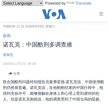
Powered by
Translate
无
障
碍
中国时间 21:19 2026年8月8日 星期六
主页
链
新闻
接
美国
诺瓦克：中国酷刑多调查难
跳
中国
转
雷禄思
台湾
到
2005年12月2日 08:00
内
港澳
容
分享
国际
跳
联合国酷刑问题特别报告员曼弗雷德.诺瓦克说，中国使用酷
转
分类新闻
最新国际新闻
刑仍然很普遍。诺瓦克说，在他刚刚结束的中国行程中，他
到
美中关系
印太
经济·金融·贸易
得到充份许可，能够接触在身体上和心理上受到虐待的犯
导
人。但是诺瓦克抱怨说，他的调查受到了中国当局的阻挠。
航
热点专题
中东
人权·法律·宗教
跳