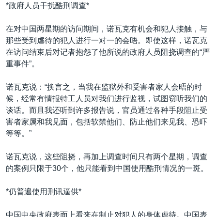
VOA视频
欧洲
科教·文娱·体健
白宫要闻
*政府人员干扰酷刑调查*
转
到
VOA今日焦点
非洲
军事
国会报道
在对中国两星期的访问期间，诺瓦克有机会和犯人接触，与
检
中文广播
美洲
劳工
美中关系
那些受到虐待的犯人进行一对一的会晤。即使这样，诺瓦克
索
在访问结束后对记者抱怨了他所说的政府人员阻挠调查的“严
全球议题
环境
美国建国250周年
重事件”。
关注我们
埃博拉疫情
诺瓦克说：“换言之，当我在监狱外和受害者家人会晤的时
美国之音专访
候，经常有情报特工人员对我们进行监视，试图窃听我们的
重要讲话与声明
谈话。而且我还听到许多报告说，官员通过各种手段阻止受
害者家属和我见面，包括软禁他们、防止他们来见我、恐吓
台海两岸关系
其他语言网站
等等。”
南中国海争端
诺瓦克说，这些阻挠，再加上调查时间只有两个星期，调查
关注西藏
的案例只限于30个，他只能看到中国使用酷刑情况的一斑。
关注新疆
*仍普遍使用刑讯逼供*
GEN Z 看美国
中国中央政府表面上看来在制止对犯人的身体虐待。中国表