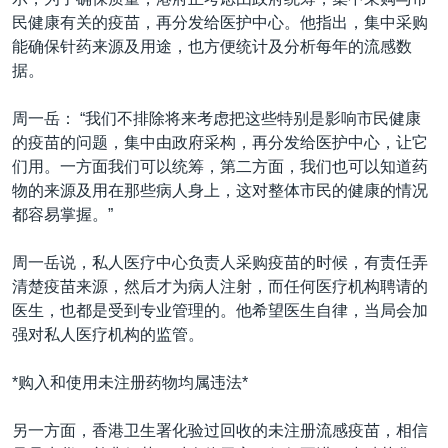
VOA视频
欧洲
科教·文娱·体健
白宫要闻
转
民健康有关的疫苗，再分发给医护中心。他指出，集中采购
到
VOA今日焦点
非洲
军事
国会报道
能确保针药来源及用途，也方便统计及分析每年的流感数
检
据。
中文广播
美洲
劳工
美中关系
索
全球议题
环境
美国建国250周年
周一岳： “我们不排除将来考虑把这些特别是影响市民健康
关注我们
的疫苗的问题，集中由政府采构，再分发给医护中心，让它
埃博拉疫情
们用。一方面我们可以统筹，第二方面，我们也可以知道药
美国之音专访
物的来源及用在那些病人身上，这对整体市民的健康的情况
都容易掌握。”
重要讲话与声明
台海两岸关系
周一岳说，私人医疗中心负责人采购疫苗的时候，有责任弄
其他语言网站
清楚疫苗来源，然后才为病人注射，而任何医疗机构聘请的
南中国海争端
医生，也都是受到专业管理的。他希望医生自律，当局会加
关注西藏
强对私人医疗机构的监管。
关注新疆
*购入和使用未注册药物均属违法*
GEN Z 看美国
另一方面，香港卫生署化验过回收的未注册流感疫苗，相信