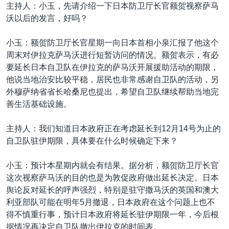
VOA视频
欧洲
科教·文娱·体健
白宫要闻
主持人：小玉，先请介绍一下日本防卫厅长官额贺视察萨马
转
沃以后的发言，好吗？
到
VOA今日焦点
非洲
军事
国会报道
检
中文广播
美洲
劳工
美中关系
小玉：额贺防卫厅长官星期一向日本首相小泉汇报了他这个
索
周末对伊拉克萨马沃进行短暂访问的情况。额贺表示，有必
全球议题
环境
美国建国250周年
要延长日本自卫队在伊拉克的萨马沃开展援助活动的期限，
关注我们
埃博拉疫情
他说当地治安比较平稳，居民也非常感谢自卫队的活动，另
外穆萨纳省省长哈桑尼也提出，希望自卫队继续帮助当地完
美国之音专访
善生活基础设施。
重要讲话与声明
主持人：我们知道日本政府正在考虑延长到12月14号为止的
台海两岸关系
其他语言网站
自卫队驻伊期限，具体要在什么时候确定下来？
南中国海争端
小玉：预计本星期内就会有结果。据分析，额贺防卫厅长官
关注西藏
这次视察萨马沃的目的也是为敦促政府做出延长决定。日本
关注新疆
舆论反对延长的呼声强烈，特别是驻守撒马沃的英国和澳大
利亚部队可能在明年5月撤退，日本政府在这个问题上也不
GEN Z 看美国
得不慎重行事，预计日本政府将延长驻伊期限一年，今后根
据情况再决定自卫队撤出伊拉克的时间表。