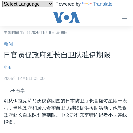
Powered by
Translate
无
障
碍
中国时间 19:33 2026年8月9日 星期日
主页
链
新闻
接
美国
日官员促政府延长自卫队驻伊期限
跳
中国
转
小玉
台湾
到
2005年12月5日 08:00
内
港澳
容
分享
国际
跳
刚从伊拉克萨马沃视察回国的日本防卫厅长官额贺星期一表
转
分类新闻
最新国际新闻
示，当地政府和居民希望自卫队继续提供援助活动，他敦促
到
美中关系
印太
经济·金融·贸易
政府延长自卫队驻伊期限。中文部驻东京特约记者小玉连线
导
报道。
航
热点专题
中东
人权·法律·宗教
跳