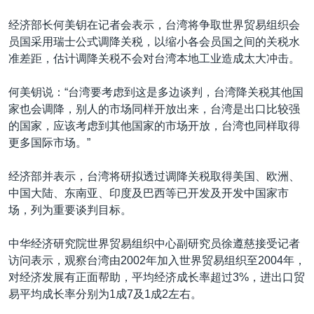
VOA视频
欧洲
科教·文娱·体健
白宫要闻
转
经济部长何美钥在记者会表示，台湾将争取世界贸易组织会
到
VOA今日焦点
非洲
军事
国会报道
员国采用瑞士公式调降关税，以缩小各会员国之间的关税水
检
中文广播
美洲
劳工
美中关系
准差距，估计调降关税不会对台湾本地工业造成太大冲击。
索
全球议题
环境
美国建国250周年
何美钥说：“台湾要考虑到这是多边谈判，台湾降关税其他国
关注我们
埃博拉疫情
家也会调降，别人的市场同样开放出来，台湾是出口比较强
的国家，应该考虑到其他国家的市场开放，台湾也同样取得
美国之音专访
更多国际市场。”
重要讲话与声明
经济部并表示，台湾将研拟透过调降关税取得美国、欧洲、
台海两岸关系
其他语言网站
中国大陆、东南亚、印度及巴西等已开发及开发中国家市
南中国海争端
场，列为重要谈判目标。
关注西藏
中华经济研究院世界贸易组织中心副研究员徐遵慈接受记者
关注新疆
访问表示，观察台湾由2002年加入世界贸易组织至2004年，
对经济发展有正面帮助，平均经济成长率超过3%，进出口贸
GEN Z 看美国
易平均成长率分别为1成7及1成2左右。