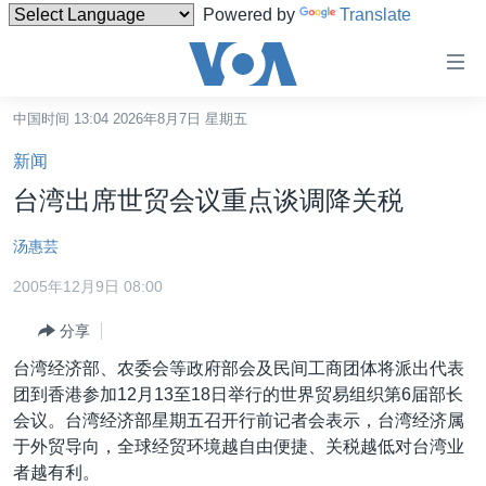
Powered by
Translate
无
障
碍
中国时间 13:04 2026年8月7日 星期五
主页
链
新闻
接
美国
台湾出席世贸会议重点谈调降关税
跳
中国
转
汤惠芸
台湾
到
2005年12月9日 08:00
内
港澳
容
分享
国际
跳
台湾经济部、农委会等政府部会及民间工商团体将派出代表
转
分类新闻
最新国际新闻
团到香港参加12月13至18日举行的世界贸易组织第6届部长
到
美中关系
印太
经济·金融·贸易
会议。台湾经济部星期五召开行前记者会表示，台湾经济属
导
于外贸导向，全球经贸环境越自由便捷、关税越低对台湾业
航
热点专题
中东
人权·法律·宗教
者越有利。
跳