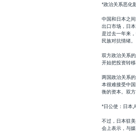
转
*政治关系恶化
VOA今日焦点
非洲
军事
国会报道
到
检
中国和日本之间
中文广播
美洲
劳工
美中关系
索
出口市场，日本
全球议题
环境
美国建国250周年
是过去一年来，
民族对抗情绪。
埃博拉疫情
美国之音专访
双方政治关系的
开始把投资转移
重要讲话与声明
台海两岸关系
两国政治关系的
本很难接受中国
南中国海争端
衡的资本。双方
关注西藏
*日公使：日本
关注新疆
GEN Z 看美国
不过，日本驻美
会上表示，与媒