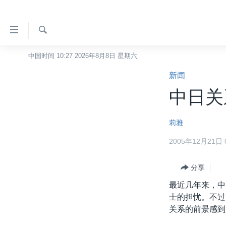
无
障
碍
检
中国时间 10:27 2026年8月8日 星期六
主页
索
链
新闻
美国
接
中日关
中国
跳
转
台湾
莉雅
到
港澳
内
2005年12月21日 0
容
国际
跳
分类新闻
分享
最新国际新闻
转
到
最近几年来，中
美中关系
印太
经济·金融·贸易
导
士的担忧。不过
热点专题
中东
人权·法律·宗教
航
关系的前景感到
跳
VOA视频
欧洲
科教·文娱·体健
白宫要闻