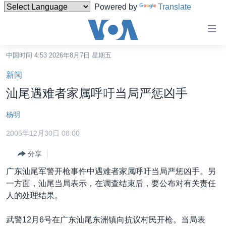
Powered by
Translate
无
障
碍
中国时间 4:53 2026年8月7日 星期五
主页
链
新闻
接
美国
汕尾遇难者家属呼吁当局严惩凶手
跳
中国
转
杨明
台湾
到
2005年12月30日 08:00
内
港澳
容
分享
国际
跳
广东汕尾军警开枪事件中遇难者家属呼吁当局严惩凶手。另
转
分类新闻
最新国际新闻
一方面，汕尾当局表示，在调查结束后，要公布对有关责任
到
美中关系
印太
经济·金融·贸易
人的处理结果。
导
航
热点专题
中东
人权·法律·宗教
武警12月6号在广东汕尾东洲镇向抗议村民开枪。当局表
跳