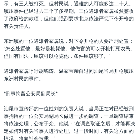
VOA视频
欧洲
科教·文娱·体健
白宫要闻
示，有三人被打死。但村民说，遇难的人可能多达二十人。
转
镇压事件已经过去三个了多星期。三位遇难者家属虽然签收
到
VOA今日焦点
非洲
军事
国会报道
了政府给的款项，但他们强烈要求北京依法严惩下令开枪的
检
中文广播
美洲
劳工
美中关系
有关责任人。
索
全球议题
环境
美国建国250周年
东洲镇的一位遇难者家属说，对下令开枪的人要严刑处置：
关注我们
埃博拉疫情
“怎么处置他，最好是枪毙他。他做官的可以开枪打死农民。
但国有国法，应该可以枪毙他，条件应该够了。”
美国之音专访
重要讲话与声明
遇难者家属呼吁胡锦涛、温家宝亲自过问汕尾当局开枪镇压
东洲村民的事件。
台海两岸关系
其他语言网站
南中国海争端
*刑事拘留公安局副局长*
关注西藏
汕尾市宣传部的一位姓刘的负责人说，当局正在对已经被刑
关注新疆
事拘留的一位公安局副局长做进一步的调查，一旦调查结束
将依法处理，公布于众。他说：“在调查取证之后，才能再决
GEN Z 看美国
定如何对有关当事人进行处理。过一段时间，有关这方面的
情况，将向社会披露。”