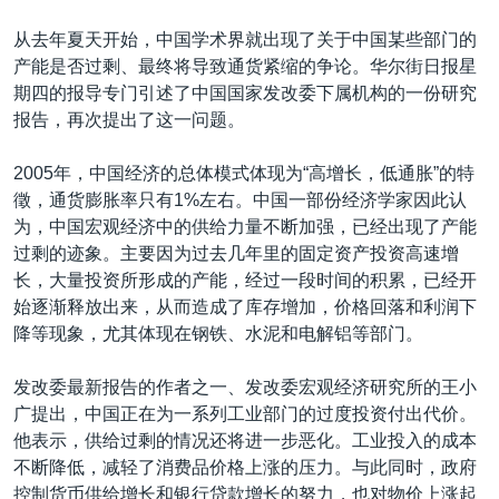
VOA视频
欧洲
科教·文娱·体健
白宫要闻
转
从去年夏天开始，中国学术界就出现了关于中国某些部门的
到
VOA今日焦点
非洲
军事
国会报道
产能是否过剩、最终将导致通货紧缩的争论。华尔街日报星
检
中文广播
美洲
劳工
美中关系
期四的报导专门引述了中国国家发改委下属机构的一份研究
索
报告，再次提出了这一问题。
全球议题
环境
美国建国250周年
关注我们
埃博拉疫情
2005年，中国经济的总体模式体现为“高增长，低通胀”的特
徵，通货膨胀率只有1%左右。中国一部份经济学家因此认
美国之音专访
为，中国宏观经济中的供给力量不断加强，已经出现了产能
重要讲话与声明
过剩的迹象。主要因为过去几年里的固定资产投资高速增
长，大量投资所形成的产能，经过一段时间的积累，已经开
台海两岸关系
其他语言网站
始逐渐释放出来，从而造成了库存增加，价格回落和利润下
南中国海争端
降等现象，尤其体现在钢铁、水泥和电解铝等部门。
关注西藏
发改委最新报告的作者之一、发改委宏观经济研究所的王小
关注新疆
广提出，中国正在为一系列工业部门的过度投资付出代价。
他表示，供给过剩的情况还将进一步恶化。工业投入的成本
GEN Z 看美国
不断降低，减轻了消费品价格上涨的压力。与此同时，政府
控制货币供给增长和银行贷款增长的努力，也对物价上涨起