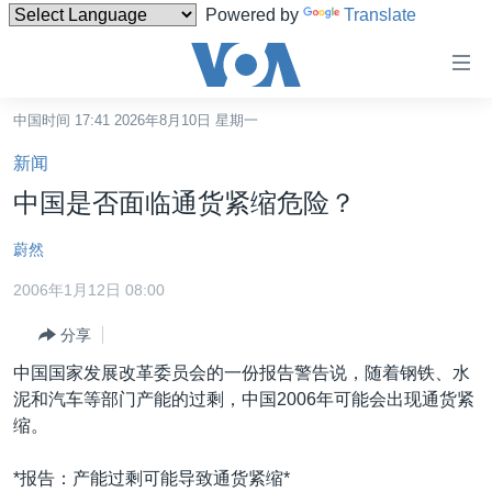
Powered by
Translate
无
障
碍
中国时间 17:41 2026年8月10日 星期一
主页
链
新闻
接
美国
中国是否面临通货紧缩危险？
跳
中国
转
蔚然
台湾
到
2006年1月12日 08:00
内
港澳
容
分享
国际
跳
中国国家发展改革委员会的一份报告警告说，随着钢铁、水
转
分类新闻
最新国际新闻
泥和汽车等部门产能的过剩，中国2006年可能会出现通货紧
到
美中关系
印太
经济·金融·贸易
缩。
导
航
热点专题
中东
人权·法律·宗教
*报告：产能过剩可能导致通货紧缩*
跳