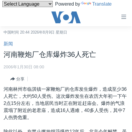
Powered by
Translate
无
障
碍
中国时间 20:44 2026年8月9日 星期日
主页
链
新闻
接
美国
河南鞭炮厂仓库爆炸36人死亡
跳
中国
转
2006年1月30日 08:00
台湾
到
分享
内
港澳
容
河南林州市临淇镇一家鞭炮厂的仓库发生爆炸，造成至少36
国际
跳
人死亡，大约50人受伤。这次爆炸发生在农历大年初一下午
转
分类新闻
最新国际新闻
2点15分左右，当地居民当时正在附近赶庙会。爆炸的气浪
到
震塌了附近的老君庙，造成16人遇难，40多人受伤，其中7
美中关系
印太
经济·金融·贸易
导
人伤势危重。
航
热点专题
中东
人权·法律·宗教
跳
除此以外，在禁止燃放烟花爆竹12年后，北京今年解禁。虽