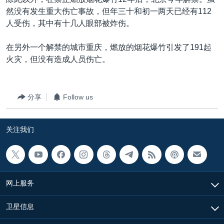
VOA视频
欧洲
科教·文娱·体健
白宫要闻
转
然没有发生重大伤亡事故，但年三十和初一两天已经有112
到
VOA今日焦点
非洲
军事
国会报道
人受伤，其中有十几人眼部被炸伤。
检
中文广播
美洲
劳工
美中关系
索
在另外一个解禁的城市重庆，燃放的烟花爆竹引发了191起
全球议题
环境
美国建国250周年
火灾，但没有造成人员伤亡。
关注我们
埃博拉疫情
美国之音专访
分享
Follow us
重要讲话与声明
关注我们
台海两岸关系
其他语言网站
南中国海争端
关注西藏
网上服务
关注新疆
GEN Z 看美国
卫星信息