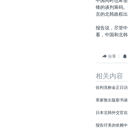
中国同时也希望
转
锋的谈判筹码。
VOA今日焦点
非洲
军事
国会报道
到
京的北韩政权出
检
中文广播
美洲
劳工
美中关系
索
报告说，尽管中
全球议题
环境
美国建国250周年
看，中国和北韩
埃博拉疫情
美国之音专访
分享
重要讲话与声明
台海两岸关系
相关内容
南中国海争端
佐利克称金正日访
关注西藏
章家敦出版新书谈
关注新疆
GEN Z 看美国
日本北韩外交官在
报告吁美勿依赖中