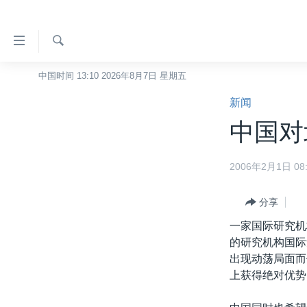
无
障
碍
检
中国时间 13:10 2026年8月7日 星期五
主页
索
链
新闻
美国
接
中国对
中国
跳
转
台湾
2006年2月1日 08:
到
港澳
内
容
分享
国际
跳
一家国际研究机
分类新闻
最新国际新闻
转
的研究机构国际
到
美中关系
印太
经济·金融·贸易
出现动荡局面而
导
上获得绝对优势
热点专题
中东
人权·法律·宗教
航
跳
VOA视频
欧洲
科教·文娱·体健
白宫要闻