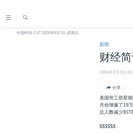
无
障
碍
检
中国时间 2:47 2026年8月7日 星期五
主页
索
链
新闻
美国
接
财经简
中国
跳
转
台湾
2006年2月3日 08:
到
港澳
内
容
分享
国际
跳
美国劳工部星期
分类新闻
最新国际新闻
转
月份增雇了19
到
美中关系
印太
经济·金融·贸易
总人数减少到70
导
热点专题
中东
人权·法律·宗教
航
$$$$$$
跳
VOA视频
欧洲
科教·文娱·体健
白宫要闻