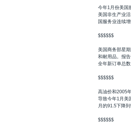
转
今年1月份美国
VOA今日焦点
非洲
军事
国会报道
到
美国非生产业活
检
中文广播
美洲
劳工
美中关系
国服务业连续增
索
全球议题
环境
美国建国250周年
$$$$$$
埃博拉疫情
美国商务部星期
美国之音专访
和耐用品。报告说
重要讲话与声明
全年新订单总数比
台海两岸关系
$$$$$$
南中国海争端
高油价和200
关注西藏
导致今年1月美
关注新疆
月的91.5下降到9
GEN Z 看美国
$$$$$$