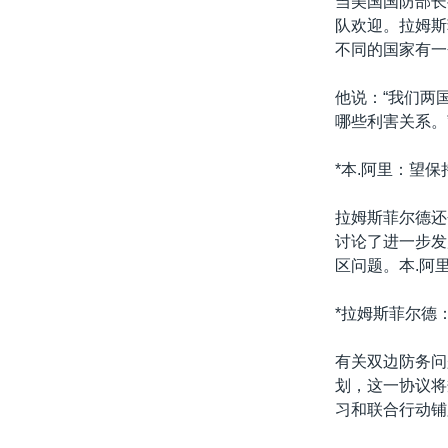
当美国国防部长
转
队欢迎。拉姆斯
VOA今日焦点
非洲
军事
国会报道
到
不同的国家有一
检
中文广播
美洲
劳工
美中关系
索
他说：“我们两
全球议题
环境
美国建国250周年
哪些利害关系。
埃博拉疫情
*本.阿里：望保
美国之音专访
重要讲话与声明
拉姆斯菲尔德还
讨论了进一步发
台海两岸关系
区问题。本.阿
南中国海争端
*拉姆斯菲尔德
关注西藏
关注新疆
有关双边防务问
划，这一协议将
GEN Z 看美国
习和联合行动铺