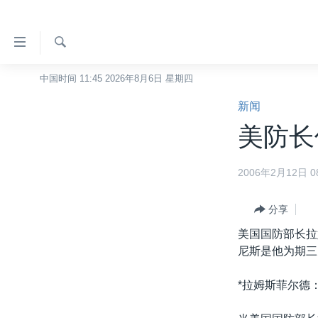
无
障
碍
检
中国时间 11:45 2026年8月6日 星期四
主页
索
链
新闻
美国
接
美防长
中国
跳
转
台湾
2006年2月12日 08
到
港澳
内
容
分享
国际
跳
美国国防部长拉
分类新闻
最新国际新闻
转
尼斯是他为期三
到
美中关系
印太
经济·金融·贸易
导
*拉姆斯菲尔德
热点专题
中东
人权·法律·宗教
航
跳
VOA视频
欧洲
科教·文娱·体健
白宫要闻