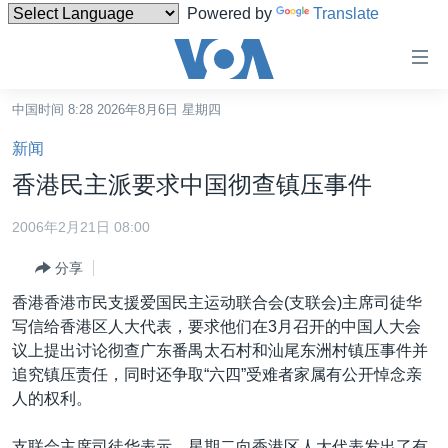
Powered by
Translate
无
障
碍
中国时间 8:28 2026年8月6日 星期四
主页
链
新闻
接
美国
香港民主派要求中国彻查镇压事件
跳
中国
转
2006年2月21日 08:00
台湾
到
分享
内
港澳
容
香港香港市民支援爱国民主运动联合会(支联会)主席司徒华
国际
跳
写信给香港区人大代表，要求他们在3月召开的中国人大会
转
分类新闻
最新国际新闻
议上提出讨论彻查广东番禺太石村和汕尾东洲村镇压事件并
到
追究镇压责任，同时还争取“六四”受难者家属有公开悼念亲
美中关系
印太
经济·金融·贸易
导
人的权利。
航
热点专题
中东
人权·法律·宗教
跳
支联会主席司徒华表示，星期二向香港区人大代表发出了有