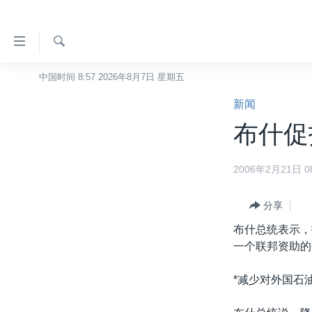
无
障
碍
检
中国时间 8:57 2026年8月7日 星期五
主页
索
链
新闻
美国
接
布什促
中国
跳
转
台湾
2006年2月21日 08
到
港澳
内
容
分享
国际
跳
布什总统表示，
分类新闻
最新国际新闻
转
一个联邦资助的
到
美中关系
印太
经济·金融·贸易
导
*减少对外国石
热点专题
中东
人权·法律·宗教
航
跳
VOA视频
欧洲
科教·文娱·体健
白宫要闻