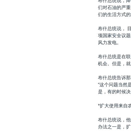
布什总统说，降
转
们对石油的严重
VOA今日焦点
非洲
军事
国会报道
到
们的生活方式的
检
中文广播
美洲
劳工
美中关系
索
布什总统说， 
全球议题
环境
美国建国250周年
项国家安全议题
埃博拉疫情
风力发电。
美国之音专访
布什总统是在联
重要讲话与声明
机会。但是，就
台海两岸关系
布什总统告诉那
南中国海争端
“这个问题当然
是，有的时候决
关注西藏
关注新疆
*扩大使用来自
GEN Z 看美国
布什总统说，他
办法之一是，扩