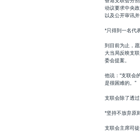
香港支联会分别
转
动议要求中央政
VOA今日焦点
非洲
军事
国会报道
到
以及公开审讯并
检
中文广播
美洲
劳工
美中关系
索
*只得到一名代
全球议题
环境
美国建国250周年
埃博拉疫情
到目前为止，愿
大当局反映支联
美国之音专访
委会提案。
重要讲话与声明
他说：“支联会
台海两岸关系
是很困难的。”
南中国海争端
支联会除了透过
关注西藏
关注新疆
*坚持不放弃原则
GEN Z 看美国
支联会主席司徒