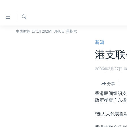
无
障
碍
检
中国时间 17:14 2026年8月8日 星期六
主页
索
链
新闻
美国
接
港支联
中国
跳
转
台湾
2006年2月27日 08
到
港澳
内
容
分享
国际
跳
香港民间组织支
分类新闻
最新国际新闻
转
政府彻查广东省
到
美中关系
印太
经济·金融·贸易
导
*要人大代表提动
热点专题
中东
人权·法律·宗教
航
跳
VOA视频
欧洲
科教·文娱·体健
白宫要闻