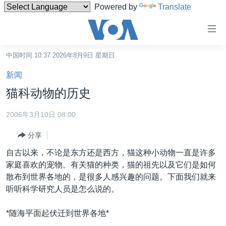
Powered by
Translate
无
障
碍
中国时间 10:37 2026年8月9日 星期日
主页
链
新闻
接
美国
猫科动物的历史
跳
中国
转
2006年3月10日 08:00
台湾
到
分享
内
港澳
容
自古以来，不论是东方还是西方，猫这种小动物一直是许多
国际
跳
家庭喜欢的宠物。有关猫的种类，猫的祖先以及它们是如何
转
分类新闻
最新国际新闻
散布到世界各地的，是很多人感兴趣的问题。下面我们就来
到
听听科学研究人员是怎么说的。
美中关系
印太
经济·金融·贸易
导
航
热点专题
中东
人权·法律·宗教
*随海平面起伏迁到世界各地*
跳