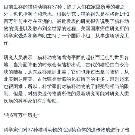
VOA视频
欧洲
科教·文娱·体健
白宫要闻
转
目前生存的猫科动物有37种，除了人们在家里所养的猫之
到
VOA今日焦点
非洲
军事
国会报道
外，也包括狮子和老虎。根据研究，猫的祖先是在将近1千1
检
百万年前生存在亚洲的。最近发表的研究报告说明了猫科动
中文广播
美洲
劳工
美中关系
索
物的演进以及散布到全世界的过程。美国国家癌症研究所的
全球议题
环境
美国建国250周年
科学家强森和奥布朗主持了一个国际小组，从事这项研究工
关注我们
作。
埃博拉疫情
美国之音专访
研究人员表示，猫科动物随着海平面的起伏而迁徙到世界各
地，当海面降低的时候会有陆桥出现，古代的猫经由白令海
重要讲话与声明
峡的陆桥，从东亚移殖到北美，它们也穿过巴拿马陆桥，从
台海两岸关系
北美到达南美。古代猫类骨骼的化石留下的不多，辨别起来
其他语言网站
也很困难，所以，科学家们对猫科动物的了解受到相当的限
南中国海争端
制。但是，对猫类遗传物质所做的最新研究可能对研究人类
关注西藏
疾病的科学家们有所帮助。
关注新疆
*有6百万年历史*
GEN Z 看美国
科学家们对37种猫科动物的性别染色体的遗传物质进行了检