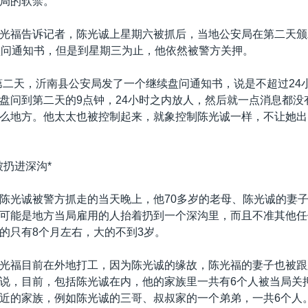
局的软禁。
光福告诉记者，陈光诚上星期六被抓后，当地公安局在第二天颁
盘问通知书，但是到星期三为止，他依然被警方关押。
第二天，沂南县公安局发了一个继续盘问通知书，说是不超过24
盘问到第二天的9点钟，24小时之内放人，然后就一点消息都没
么地方。他太太也被控制起来，就象控制陈光诚一样，不让她出
被扔进深沟*
陈光诚被警方抓走的当天晚上，他70多岁的老母、陈光诚的妻
可能是地方当局雇用的人抬着扔到一个深沟里，而且不准其他任
的只有8个月左右，大的不到3岁。
光福目前在外地打工，因为陈光诚的缘故，陈光福的妻子也被跟
说，目前，包括陈光诚在内，他的家族里一共有6个人被当局关押
近的家族，例如陈光诚的三哥、叔叔家的一个弟弟，一共6个人。