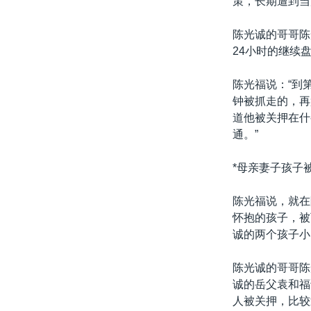
策，长期遭到当
转
VOA今日焦点
非洲
军事
国会报道
到
陈光诚的哥哥陈
检
中文广播
美洲
劳工
美中关系
24小时的继续
索
全球议题
环境
美国建国250周年
陈光福说：“到
埃博拉疫情
钟被抓走的，再
道他被关押在什
美国之音专访
通。”
重要讲话与声明
*母亲妻子孩子
台海两岸关系
南中国海争端
陈光福说，就在
怀抱的孩子，被
关注西藏
诚的两个孩子小
关注新疆
陈光诚的哥哥陈
GEN Z 看美国
诚的岳父袁和福
人被关押，比较