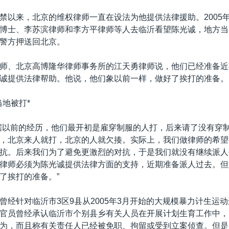
禁以来，北京的维权律师一直在设法为他提供法律援助。2005年
博士、李苏滨律师和李方平律师等人去临沂看望陈光诚，地方当
警方押送回北京。
师、北京高博隆华律师事务所的江天勇律师说，他们已经准备近
诚提供法律帮助。他说，他们象以前一样，做好了挨打的准备。
当地被打*
据以前的经历，他们最开初是雇穿制服的人打，后来请了没有穿
，北京来人就打，北京的人就欠揍。实际上，我们做律师的希望
抗。后来我们为了避免更激烈的对抗，于是我们就没有继续派人
律师必须为陈光诚提供法律方面的支持，近期准备派人过去。但
了挨打的准备。”
曾经针对临沂市3区9县从2005年3月开始的大规模暴力计生运
官员曾经承认临沂市个别县乡有关人员在开展计划生育工作中，
为，而且称有关责任人已经被免职、拘留或受到立案侦查。但是