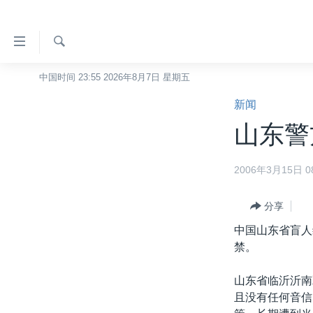
无
障
碍
检
中国时间 23:55 2026年8月7日 星期五
主页
索
链
新闻
美国
接
山东警
中国
跳
转
台湾
2006年3月15日 08
到
港澳
内
容
分享
国际
跳
中国山东省盲人
分类新闻
最新国际新闻
转
禁。
到
美中关系
印太
经济·金融·贸易
导
山东省临沂沂南
热点专题
中东
人权·法律·宗教
航
且没有任何音信
跳
VOA视频
欧洲
科教·文娱·体健
白宫要闻