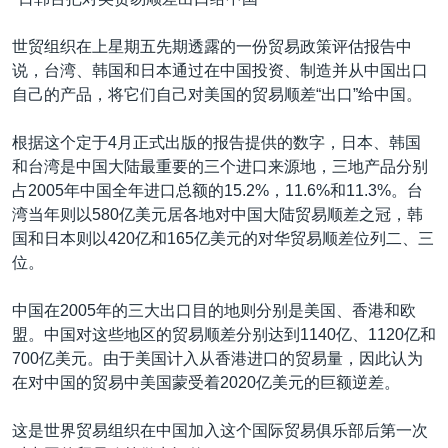
VOA视频
欧洲
科教·文娱·体健
白宫要闻
转
到
VOA今日焦点
非洲
军事
国会报道
世贸组织在上星期五先期透露的一份贸易政策评估报告中
检
说，台湾、韩国和日本通过在中国投资、制造并从中国出口
中文广播
美洲
劳工
美中关系
索
自己的产品，将它们自己对美国的贸易顺差“出口”给中国。
全球议题
环境
美国建国250周年
关注我们
根据这个定于4月正式出版的报告提供的数字，日本、韩国
埃博拉疫情
和台湾是中国大陆最重要的三个进口来源地，三地产品分别
美国之音专访
占2005年中国全年进口总额的15.2%，11.6%和11.3%。台
湾当年则以580亿美元居各地对中国大陆贸易顺差之冠，韩
重要讲话与声明
国和日本则以420亿和165亿美元的对华贸易顺差位列二、三
台海两岸关系
位。
其他语言网站
南中国海争端
中国在2005年的三大出口目的地则分别是美国、香港和欧
关注西藏
盟。中国对这些地区的贸易顺差分别达到1140亿、1120亿和
700亿美元。由于美国计入从香港进口的贸易量，因此认为
关注新疆
在对中国的贸易中美国蒙受着2020亿美元的巨额逆差。
GEN Z 看美国
这是世界贸易组织在中国加入这个国际贸易俱乐部后第一次