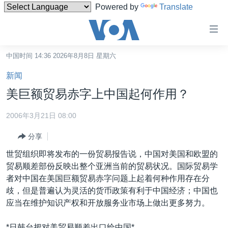
Powered by
Translate
无
障
碍
中国时间 14:36 2026年8月8日 星期六
主页
链
新闻
接
美国
美巨额贸易赤字上中国起何作用？
跳
中国
转
2006年3月21日 08:00
台湾
到
分享
内
港澳
容
世贸组织即将发布的一份贸易报告说，中国对美国和欧盟的
国际
跳
贸易顺差部份反映出整个亚洲当前的贸易状况。国际贸易学
转
分类新闻
最新国际新闻
者对中国在美国巨额贸易赤字问题上起着何种作用存在分
到
歧，但是普遍认为灵活的货币政策有利于中国经济；中国也
美中关系
印太
经济·金融·贸易
导
应当在维护知识产权和开放服务业市场上做出更多努力。
航
热点专题
中东
人权·法律·宗教
跳
*日韩台把对美贸易顺差出口给中国*