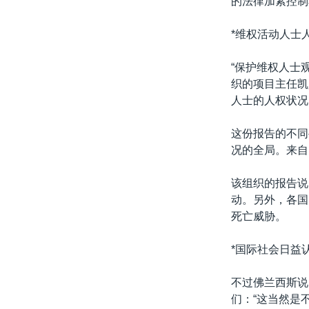
的法律加紧控制
转
VOA今日焦点
非洲
军事
国会报道
到
*维权活动人士
检
中文广播
美洲
劳工
美中关系
索
“保护维权人士
全球议题
环境
美国建国250周年
织的项目主任凯
埃博拉疫情
人士的人权状况
美国之音专访
这份报告的不同
重要讲话与声明
况的全局。来自
台海两岸关系
该组织的报告说
南中国海争端
动。另外，各国
死亡威胁。
关注西藏
关注新疆
*国际社会日益
GEN Z 看美国
不过佛兰西斯说
们：“这当然是