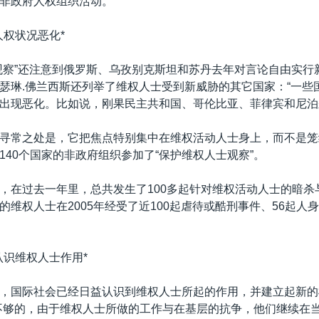
非政府人权组织活动。
人权状况恶化*
观察”还注意到俄罗斯、乌孜别克斯坦和苏丹去年对言论自由实行
瑟琳.佛兰西斯还列举了维权人士受到新威胁的其它国家：“一些
出现恶化。比如说，刚果民主共和国、哥伦比亚、菲律宾和尼泊
寻常之处是，它把焦点特别集中在维权活动人士身上，而不是笼
140个国家的非政府组织参加了“保护维权人士观察”。
，在过去一年里，总共发生了100多起针对维权活动人士的暗杀
的维权人士在2005年经受了近100起虐待或酷刑事件、56起人身
认识维权人士作用*
，国际社会已经日益认识到维权人士所起的作用，并建立起新的
不够的，由于维权人士所做的工作与在基层的抗争，他们继续在