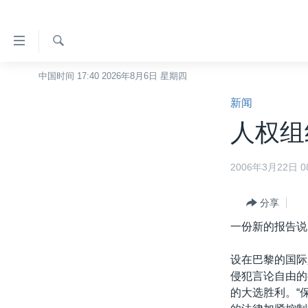
无
障
碍
检
中国时间 17:40 2026年8月6日 星期四
主页
索
链
新闻
美国
接
人权组
中国
跳
转
台湾
2006年3月22日 08
到
港澳
内
容
分享
国际
跳
一份新的报告说
分类新闻
最新国际新闻
转
到
美中关系
印太
经济·金融·贸易
设在巴黎的国际
导
侵犯言论自由的
热点专题
中东
人权·法律·宗教
航
的大选胜利。“
跳
VOA视频
欧洲
科教·文娱·体健
白宫要闻