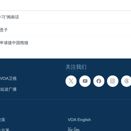
学习”闽南话
贵子
申请接中国熊猫
关注我们
VOA卫视
A短波广播
政策
VOA English
体总署
བོད་ཡིག