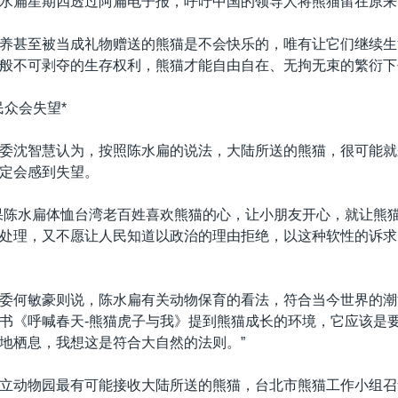
水扁星期四透过阿扁电子报，呼吁中国的领导人将熊猫留在原来
养甚至被当成礼物赠送的熊猫是不会快乐的，唯有让它们继续生
般不可剥夺的生存权利，熊猫才能自由自在、无拘无束的繁衍下
民众会失望*
委沈智慧认为，按照陈水扁的说法，大陆所送的熊猫，很可能就
定会感到失望。
果陈水扁体恤台湾老百姓喜欢熊猫的心，让小朋友开心，就让熊
处理，又不愿让人民知道以政治的理由拒绝，以这种软性的诉求
委何敏豪则说，陈水扁有关动物保育的看法，符合当今世界的潮
书《呼喊春天-熊猫虎子与我》提到熊猫成长的环境，它应该是
地栖息，我想这是符合大自然的法则。”
立动物园最有可能接收大陆所送的熊猫，台北市熊猫工作小组召