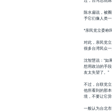
过，台湾总统陈
转
VOA今日焦点
非洲
军事
国会报道
到
陈水扁说，被圈
检
中文广播
美洲
劳工
美中关系
予它们像人类一
索
全球议题
环境
美国建国250周年
*亲民党立委称
埃博拉疫情
对此，亲民党立
美国之音专访
很多台湾民众一
重要讲话与声明
沈智慧说：“如
台海两岸关系
想用政治的手段
南中国海争端
友太失望了。”
关注西藏
不过，台联党立
关注新疆
他所看到的那本
境，不要让它异
GEN Z 看美国
一般认为台北市