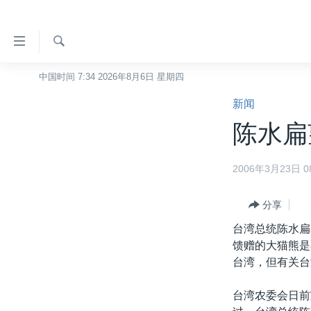
无
障
碍
检
中国时间 7:34 2026年8月6日 星期四
主页
索
链
新闻
美国
接
陈水扁
中国
跳
转
台湾
2006年3月23日 08
到
港澳
内
容
分享
国际
跳
台湾总统陈水扁
分类新闻
最新国际新闻
转
馈赠的大猫熊是
到
美中关系
印太
经济·金融·贸易
台湾，但有关台
导
热点专题
中东
人权·法律·宗教
航
台湾农委会日前
跳
VOA视频
欧洲
科教·文娱·体健
白宫要闻