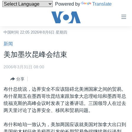
Powered by
Translate
无
障
碍
中国时间 22:05 2026年8月6日 星期四
主页
链
新闻
接
美国
美加墨坎昆峰会结束
跳
中国
转
2006年3月31日 08:00
台湾
到
分享
内
港澳
容
布什总统说，边界安全不应该阻碍北美洲国家之间的贸易。
国际
跳
布什星期五在墨西哥坎昆结束跟加拿大总理哈珀和墨西哥总
转
分类新闻
最新国际新闻
统福克斯的高峰会议时发表了这番讲话。三国领导人在过去
到
两天里讨论了边界安全、移民和贸易问题。
美中关系
印太
经济·金融·贸易
导
航
热点专题
中东
人权·法律·宗教
布什和哈珀一致认为，美加两国应该就美国对加拿大出口到
跳
美国的木材征收关税而引发的长期贸易争端继续举行谈判。