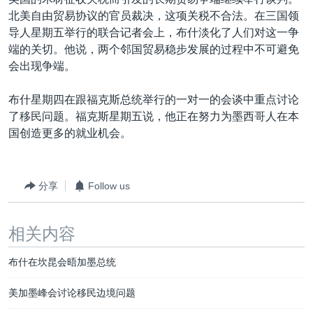
VOA视频
欧洲
科教·文娱·体健
白宫要闻
转
北美自由贸易协议的官员裁决，这项关税不合法。在三国领
到
VOA今日焦点
非洲
军事
国会报道
导人星期五举行的联合记者会上，布什淡化了人们对这一争
检
端的关切。他说，两个邻国贸易稳步发展的过程中不可避免
中文广播
美洲
劳工
美中关系
索
会出现争端。
全球议题
环境
美国建国250周年
关注我们
布什星期四在跟福克斯总统举行的一对一的会谈中重点讨论
埃博拉疫情
了移民问题。福克斯星期五说，他正在努力为墨西哥人在本
美国之音专访
国创造更多的就业机会。
重要讲话与声明
台海两岸关系
分享
Follow us
其他语言网站
南中国海争端
相关内容
关注西藏
关注新疆
布什在坎昆会晤加墨总统
GEN Z 看美国
美加墨峰会讨论移民边境问题