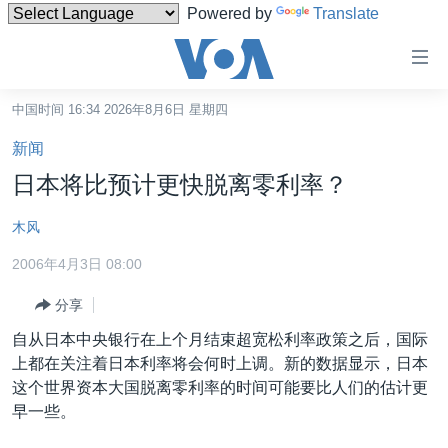
Powered by
Translate
无
障
碍
中国时间 16:34 2026年8月6日 星期四
主页
链
新闻
接
美国
日本将比预计更快脱离零利率？
跳
中国
转
木风
台湾
到
2006年4月3日 08:00
内
港澳
容
分享
国际
跳
自从日本中央银行在上个月结束超宽松利率政策之后，国际
转
分类新闻
最新国际新闻
上都在关注着日本利率将会何时上调。新的数据显示，日本
到
美中关系
印太
经济·金融·贸易
这个世界资本大国脱离零利率的时间可能要比人们的估计更
导
早一些。
航
热点专题
中东
人权·法律·宗教
跳