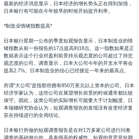
VOA视频
欧洲
科教·文娱·体健
白宫要闻
最新的经济消息显示，日本经济的增长势头正在得到加强，
转
日本银行有可能在今年较早的时候开始提升利率。
到
VOA今日焦点
非洲
军事
国会报道
检
中文广播
美洲
劳工
美中关系
*制造业情绪指数提高*
索
全球议题
环境
美国建国250周年
日本银行星期一公布的季度短观报告显示，日本制造业的情
关注我们
埃博拉疫情
绪指数从前一份报告的17点提高到18点。这一指数如果是正
数就表示这个行业对盈利前景持乐观态度的公司超过了持悲
美国之音专访
观态度的公司。调查显示，日本大公司今年的开支水平将会
重要讲话与声明
提高2.7%。日本制造业的信心已经接近一年来的最高点。
台海两岸关系
其他语言网站
所谓“大公司”是指那些拥有850万美元以上资本的公司。日本
南中国海争端
经济学家认为，这些公司在展望增长前景的时候通常都比较
保守。因此，这类公司的实际增长可能要大于计划幅度。日
关注西藏
本瑞穗研究协会认为，短观调查报告的发现没有改变经济复
关注新疆
苏在持续进行的全局结论。
GEN Z 看美国
日本银行所做的短观调查报告是在对1万多家公司进行问卷
调查的基础做出的，具有很高的权威性。短观的意思是短期