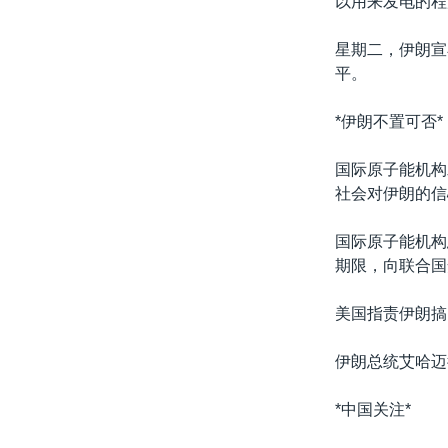
以用来发电的程
转
VOA今日焦点
非洲
军事
国会报道
到
星期二，伊朗宣
检
中文广播
美洲
劳工
美中关系
平。
索
全球议题
环境
美国建国250周年
*伊朗不置可否*
埃博拉疫情
国际原子能机构
美国之音专访
社会对伊朗的信
重要讲话与声明
国际原子能机构
台海两岸关系
期限，向联合国
南中国海争端
美国指责伊朗搞
关注西藏
关注新疆
伊朗总统艾哈迈
GEN Z 看美国
*中国关注*