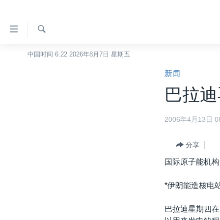
无
障
碍
检
中国时间 6:22 2026年8月7日 星期五
主页
索
链
新闻
美国
接
巴拉迪
中国
跳
转
台湾
2006年4月13日 08
到
港澳
内
容
分享
国际
跳
国际原子能机构
分类新闻
最新国际新闻
转
到
美中关系
印太
经济·金融·贸易
*伊朗能造核电
导
热点专题
中东
人权·法律·宗教
航
巴拉迪星期四在
跳
VOA视频
欧洲
科教·文娱·体健
白宫要闻